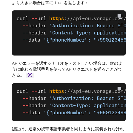
より大きい場合は常に true を返します：
curl
 --
url
 https
:
//api-eu.vonage.com/ca
  --
header
 'Authorization: Bearer $TOKE
  --
header
 'Content-Type: application/j
  --
data
 '{"phoneNumber": "+990123456",
APIがエラーを返すシナリオをテストしたい場合は、次のよ
うに終わる電話番号を使ってAPIリクエストを送ることがで
きる。
:
99
curl
 --
url
 https
:
//api-eu.vonage.com/ca
  --
header
 'Authorization: Bearer $TOKE
  --
header
 'Content-Type: application/j
  --
data
 '{"phoneNumber": "+990123499, 
認証は、通常の携帯電話事業者と同じように実装されなけれ