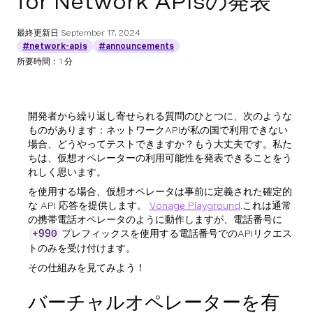
for Network APIsの発表
最終更新日
September 17, 2024
#network-apis
#announcements
所要時間：1 分
開発者から繰り返し寄せられる質問のひとつに、次のような
ものがあります：ネットワークAPIが私の国で利用できない
場合、どうやってテストできますか？もう大丈夫です。私た
ちは、仮想オペレーターの利用可能性を発表できることをう
れしく思います。
を使用する場合、仮想オペレータは事前に定義された確定的
な API 応答を提供します。
Vonage Playground
.これは通常
の携帯電話オペレータのように動作しますが、電話番号に
プレフィックスを使用する電話番号でのAPIリクエス
+990
トのみを受け付けます。
その仕組みを見てみよう！
バーチャルオペレーターを有