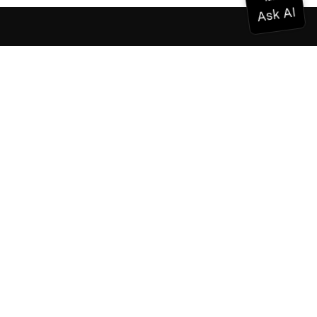
Documentation
Documentation
Vonage Business Cloud
Centre de contact Vonage
Références techniques
Documentation
SDK et outils
Communauté
Centre communautaire
L'équipe
Carrières
Bulletin d'information