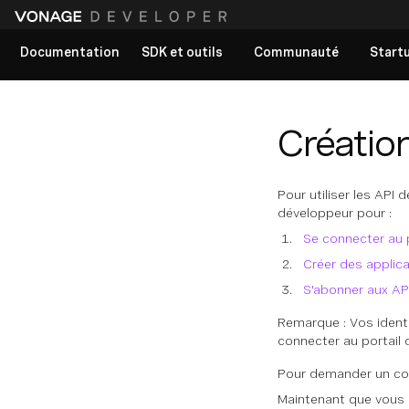
Documentation
SDK et outils
Communauté
Start
Voir tous les documents
Créatio
Pour utiliser les AP
développeur pour :
Se connecter au 
Créer des applica
S'abonner aux AP
Remarque : Vos ident
connecter au portail
Pour demander un co
Maintenant que vou