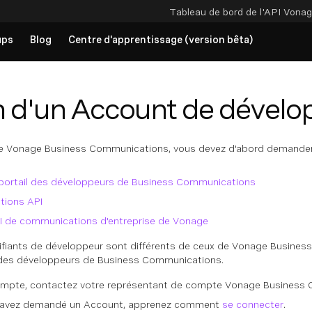
Tableau de bord de l'API
Vonag
ups
Blog
Centre d'apprentissage (version bêta)
n d'un Account de dévelo
I de Vonage Business Communications, vous devez d'abord demander
portail des développeurs de Business Communications
tions API
I de communications d'entreprise de Vonage
ifiants de développeur sont différents de ceux de Vonage Business
 des développeurs de Business Communications.
mpte, contactez votre représentant de compte Vonage Business 
s avez demandé un Account, apprenez comment
se connecter
.