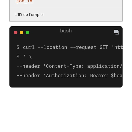
job_id
L'ID de l'emploi
curl --location --request GET 'https:
' \
--header 'Content-Type: application/jso
--header 'Authorization: Bearer $bearer