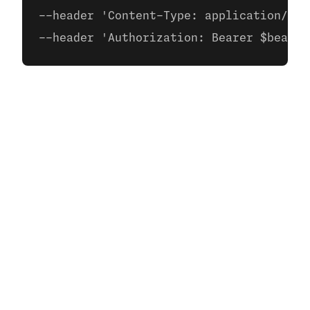
--header 'Content-Type: application/jso
--header 'Authorization: Bearer $bearer