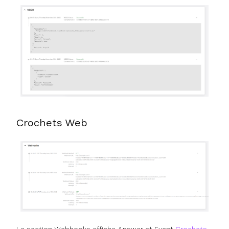
Crochets Web
La section Webhooks affiche Answer et Event
Crochets