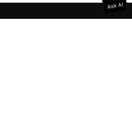
Documentation
Documentation
Vonage Business Cloud
Centre de contact Vonage
Références techniques
Documentation
SDK et outils
Communauté
Centre communautaire
L'équipe
Carrières
Bulletin d'information