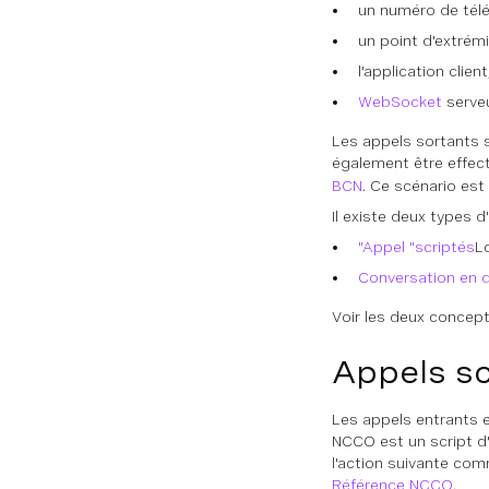
un numéro de tél
un point d'extrémi
l'application client
WebSocket
serveu
Les appels sortants 
également être effectu
BCN
. Ce scénario est
Il existe deux types d
"Appel "scriptés
L
Conversation en d
Voir les deux concep
Appels sc
Les appels entrants e
NCCO est un script d'
l'action suivante com
Référence NCCO
.