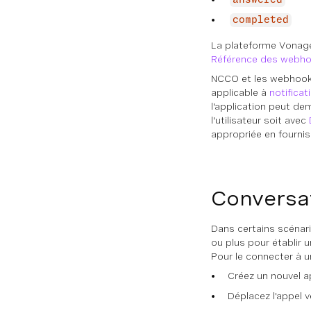
answered
completed
La plateforme Vonage
Référence des webh
NCCO et les webhooks 
applicable à
notificat
l'application peut de
l'utilisateur soit avec
appropriée en fournis
Conversat
Dans certains scénar
ou plus pour établir 
Pour le connecter à u
Créez un nouvel a
Déplacez l'appel 