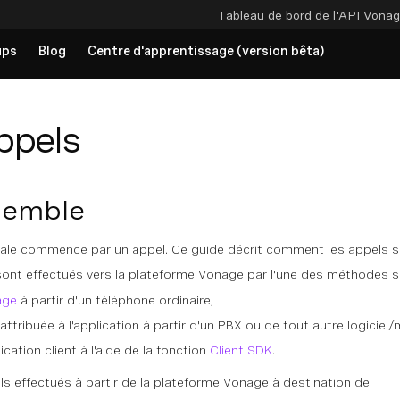
Tableau de bord de l'API
Vonag
ups
Blog
Centre d'apprentissage (version bêta)
ppels
semble
cale commence par un appel. Ce guide décrit comment les appels so
ont effectués vers la plateforme Vonage par l'une des méthodes su
age
à partir d'un téléphone ordinaire,
attribuée à l'application à partir d'un PBX ou de tout autre logiciel/
ication client à l'aide de la fonction
Client SDK
.
s effectués à partir de la plateforme Vonage à destination de