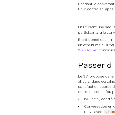
Pendant la conversati
Pour contrôler l'appel
En utilisant une séq
participants à la conv
Étant donné que n'imp
un être humain : il peu
WebSocket
connexio
Passer d'
Le SVI propose généra
ailleurs, dans certai
satisfaction auprès d
de trois parties (ou 
IVR initial, cont
Conversation en d
REST avec
tran