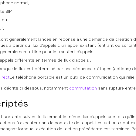
éphone normal,
té SIP,
, ou
r.
sont généralement lancés en réponse à une demande de création d'u
és à partir du flux d'appels d'un appel existant (entrant ou sortant)
 généralement utilisé pour le transfert d'appels.
'appels différents en termes de flux d'appels :
orsque le flux est déterminé par une séquence d'étapes (actions) d
irect
Le téléphone portable est un outil de communication qui relie 
ts décrits ci-dessous, notamment
commutation
sans rupture entre l
riptés
t sortants suivent initialement le même flux d'appels une fois qu'ils
actions à exécuter dans le contexte de l'appel. Les actions sont exé
mençant lorsque l'exécution de l'action précédente est terminée. P