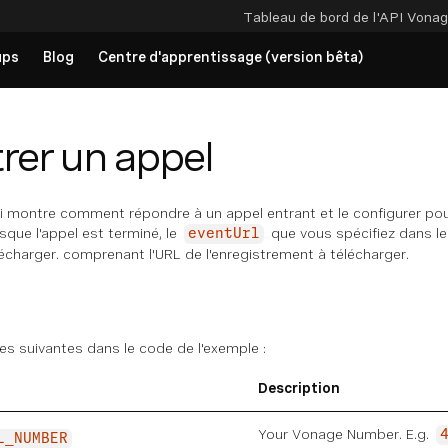
Tableau de bord de l'API
Vonag
ups
Blog
Centre d'apprentissage (version bêta)
rer un appel
i montre comment répondre à un appel entrant et le configurer pour l
sque l'appel est terminé, le
que vous spécifiez dans l
eventUrl
lécharger. comprenant l'URL de l'enregistrement à télécharger.
es suivantes dans le code de l'exemple :
Description
Your Vonage Number. E.g.
L_NUMBER