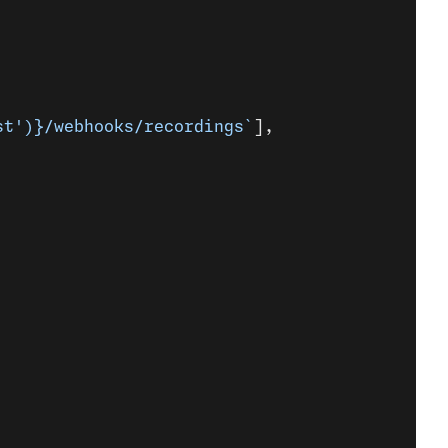
st'
)
}/webhooks/recordings`
],