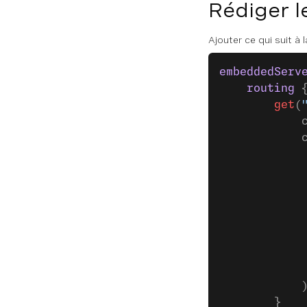
Rédiger l
Ajouter ce qui suit à
embeddedServ
    routing
 
        get
(
            
            
            
            
            
            
            
            
            
            
            
        }