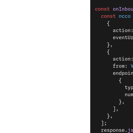
const
 onInbo
  const
 ncco
    {
      action
      eventU
    },
    {
      action
      from: 
      endpoi
        {
          ty
          nu
        },
      ],
    },
  ];
  response.
j