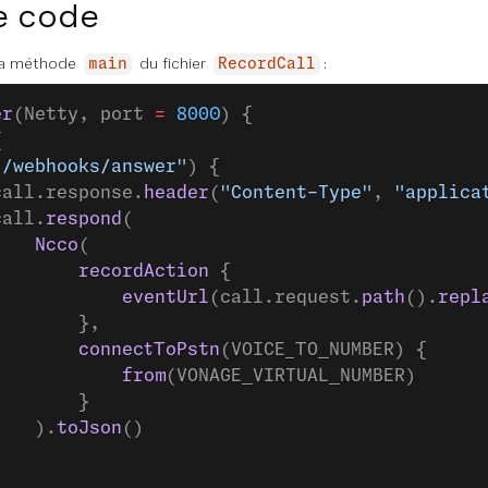
e code
 la méthode
du fichier
:
main
RecordCall
er
(Netty, port 
=
 8000
) {
{
"/webhooks/answer"
) {
call.response.
header
(
"Content-Type"
, 
"applica
call.
respond
(
    Ncco
(
        recordAction
 {
            eventUrl
(call.request.
path
().
repl
        },
        connectToPstn
(VOICE_TO_NUMBER) {
            from
(VONAGE_VIRTUAL_NUMBER)
        }
    ).
toJson
()
)