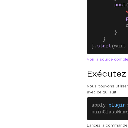
        post
            
            
            
        }
    }
}.
start
(wait
Voir la source compl
Exécutez
Nous pouvons utiliser
avec ce qui suit :
apply 
plugin
mainClassNam
Lancez la commande