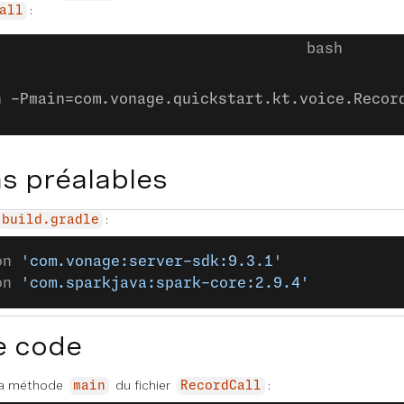
:
all
n -Pmain=com.vonage.quickstart.kt.voice.Recor
s préalables
:
build.gradle
on 
'com.vonage:server-sdk:9.3.1'
on 
'com.sparkjava:spark-core:2.9.4'
e code
 la méthode
du fichier
:
main
RecordCall