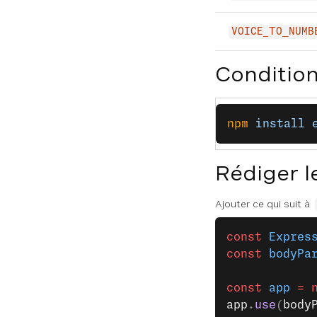
VOICE_TO_NUMB
Condition
npm
 install
 
Rédiger l
Ajouter ce qui suit à
const
 Expres
const
 bodyPa
const
 app
 =
 
app
.
use
(
body