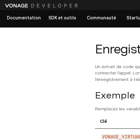
Documentation
SDK et outils
Communauté
Start
Voir tous les documents
Enregist
Un extrait de code qu
connecter l'appel. Lor
l'enregistrement à té
Exemple
Remplacez les variabl
Clé
VONAGE_VIRTUA