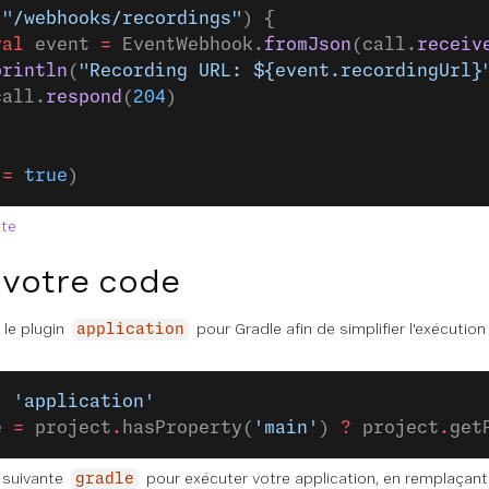
(
"/webhooks/recordings"
) {
val
 event 
=
 EventWebhook.
fromJson
(call.
receiv
println
(
"Recording URL: ${event.recordingUrl}
call.
respond
(
204
)
 
=
 true
)
ète
 votre code
 le plugin
pour Gradle afin de simplifier l'exécutio
application
: 
'application'
e 
=
 project
.
hasProperty(
'main'
) 
?
 project
.
get
 suivante
pour exécuter votre application, en remplaçan
gradle