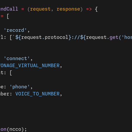
undCall
 =
 (
request
, 
response
) 
=>
 {
 =
 [
: 
'record'
,
rl: [
`${
request
.
protocol
}://${
request
.
get
(
'ho
: 
'connect'
,
VONAGE_VIRTUAL_NUMBER
,
nt: [
pe: 
'phone'
,
mber: 
VOICE_TO_NUMBER
,
son
(ncco);