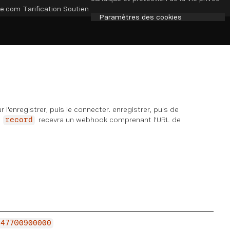
e.com
Tarification
Soutien
Paramètres des cookies
'enregistrer, puis le connecter. enregistrer, puis de
e
recevra un webhook comprenant l'URL de
record
447700900000