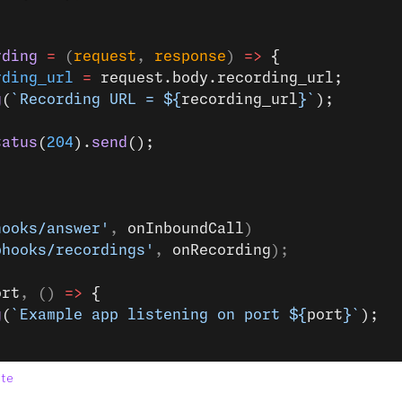
rding
 =
 (
request
, 
response
) 
=>
 {
rding_url
 =
 request.body.recording_url;
g
(
`Recording URL = ${
recording_url
}`
);
tatus
(
204
).
send
();
hooks/answer'
, 
onInboundCall
)
bhooks/recordings'
, 
onRecording
);
ort
, () 
=>
 {
g
(
`Example app listening on port ${
port
}`
);
ète