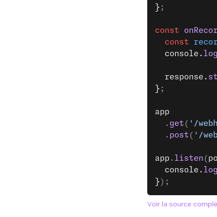
}
;
const
 onReco
  const
 reco
  console.
lo
  response.
s
}
;
app
  .
get
(
'/web
  .
post
(
'/we
app
.
listen
(
p
  console.
lo
}
);
Voir la source compl