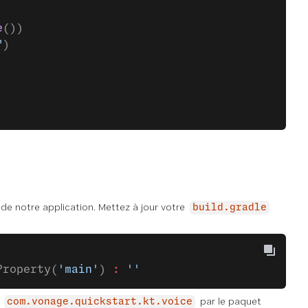
e
())
"
)
n de notre application. Mettez à jour votre
build.gradle
Property(
'main'
) 
:
 ''
t
par le paquet
com.vonage.quickstart.kt.voice