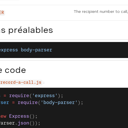
The recipient number to call,
ER
s préalables
express
 body-parser
e code
:
record-a-call.js
s
 =
 require
(
'express'
);
rser
 =
 require
(
'body-parser'
);
new
 Express
();
Parser
.
json
());