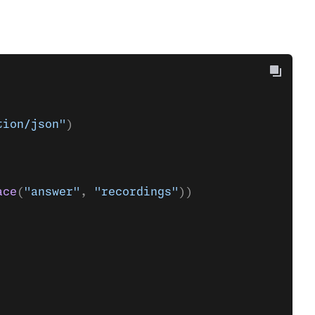
tion/json"
)
ace
(
"answer"
, 
"recordings"
))