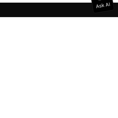
Documentation
Documentation
Vonage Business Cloud
Centre de contact Vonage
Références techniques
Documentation
SDK et outils
Communauté
Centre communautaire
L'équipe
Carrières
Bulletin d'information