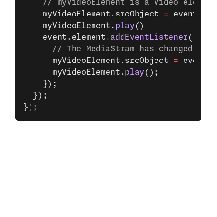
    // myVideoElement is a Video element
    myVideoElement.srcObject 
=
 event.ele
    myVideoElement.
play
()
    event.element.
addEventListener
(
'play
      // The MediaStram has changed
      myVideoElement.srcObject 
=
 event.e
      myVideoElement.
play
();
    });
  });
}
);