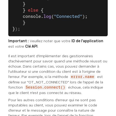
    }
    } 
else
 {
    console.
log
(
"Connected"
);
    }
}
);
Important :
Veuillez noter que votre
ID de l'application
est votre
Clé API
.
Il est important d'implémenter des gestionnaires
d'achèvement pour savoir quand une méthode réussit ou
échoue. Dans certains cas, vous pouvez demander à
l'utilisateur si une condition du client est à l'origine de
l'erreur. Par exemple, si la méthode
est
error.name
définie sur "OT_NOT_CONNECTED" lors de l'appel de la
fonction
échoue, cela indique
Session.connect()
que le client n'est pas connecté au réseau.
Pour les autres conditions d'erreur qui ne sont pas
imputables au client, vous pouvez examiner le code
d'erreur et le message pour connaître la nature de
l'erreur. Par exemple, lors de l'appel de la fonction