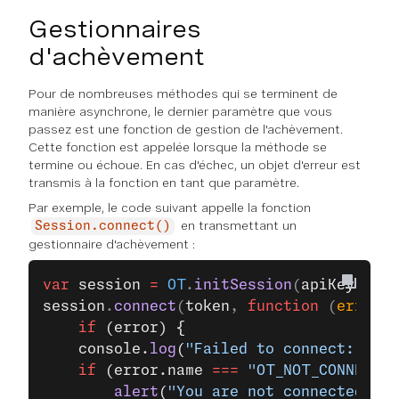
Gestionnaires
d'achèvement
Pour de nombreuses méthodes qui se terminent de
manière asynchrone, le dernier paramètre que vous
passez est une fonction de gestion de l'achèvement.
Cette fonction est appelée lorsque la méthode se
termine ou échoue. En cas d'échec, un objet d'erreur est
transmis à la fonction en tant que paramètre.
Par exemple, le code suivant appelle la fonction
en transmettant un
Session.connect()
gestionnaire d'achèvement :
var
 session
 =
 OT
.
initSession
(
apiKey
, 
ses
session
.
connect
(
token
, 
function
 (
error
) 
    if
 (error) {
    console.
log
(
"Failed to connect: "
, e
    if
 (error.name 
===
 "OT_NOT_CONNECTED
        alert
(
"You are not connected to 