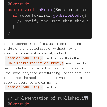
@
Override
public
 void
 onError
(
Session
 session, 
Open
  if
 (
opentokError
.
getErrorCode
() 
==
 Erro
    // Notify the user that they cannot j
  }
}
session.connect(token); If a user tries to publish in an
end-to-end encrypted session without having
specified an encryption secret, calling the
method results in the
Session.publish()
event handler
PublisherListener.onError()
being called with an error that has the code set to
ErrorCode.EncryptionSecretMissing. For the best user
experience, the application should validate a user-
supplied secret before calling the
method:
Session.publish()
// Implementation of PublisherListener.on
@
Override