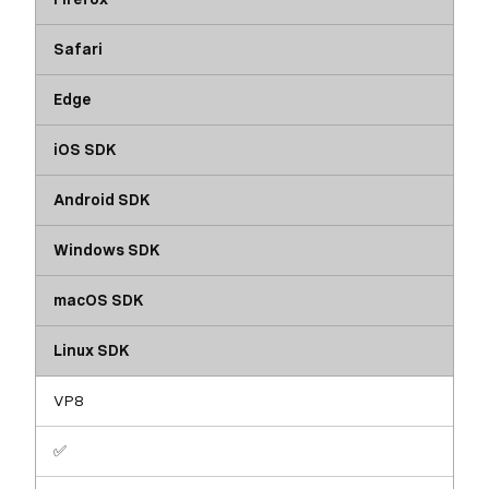
Safari
Edge
iOS SDK
Android SDK
Windows SDK
macOS SDK
Linux SDK
VP8
✅