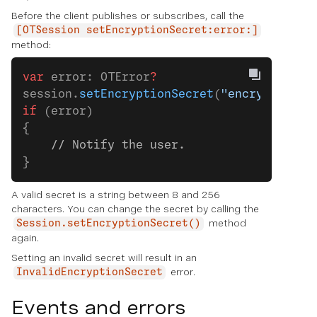
Before the client publishes or subscribes, call the
[OTSession setEncryptionSecret:error:]
method:
var
 error: OTError
?
session.
setEncryptionSecret
(
"encryption-s
if
 (error)
{
    // Notify the user.
}
A valid secret is a string between 8 and 256
characters. You can change the secret by calling the
method
Session.setEncryptionSecret()
again.
Setting an invalid secret will result in an
error.
InvalidEncryptionSecret
Events and errors