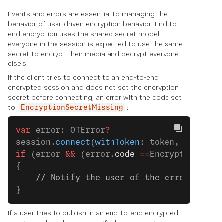
Events and errors are essential to managing the
behavior of user-driven encryption behavior. End-to-
end encryption uses the shared secret model:
everyone in the session is expected to use the same
secret to encrypt their media and decrypt everyone
else's.
If the client tries to connect to an end-to-end
encrypted session and does not set the encryption
secret before connecting, an error with the code set
to
:
EncryptionSecretMissing
var
 error: OTError
?
session.
connect
(
withToken
: token, 
error
: 
if
 (error 
&&
 (error.
code
 ==
EncryptionSecr
{
    // Notify the user of the error conne
}
If a user tries to publish in an end-to-end encrypted