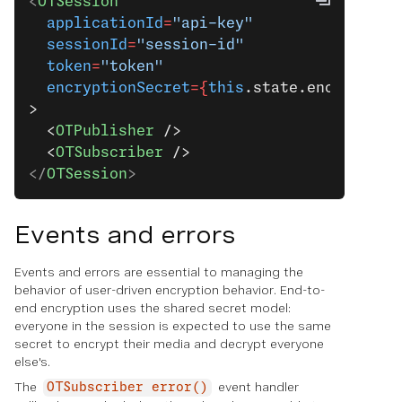
<
OTSession
  applicationId
=
"api-key"
  sessionId
=
"session-id"
  token
=
"token"
  encryptionSecret
={
this
.state.encryption
>
  <
OTPublisher
 />
  <
OTSubscriber
 />
</
OTSession
>
Events and errors
Events and errors are essential to managing the
behavior of user-driven encryption behavior. End-to-
end encryption uses the shared secret model:
everyone in the session is expected to use the same
secret to encrypt their media and decrypt everyone
else's.
The
event handler
OTSubscriber error()