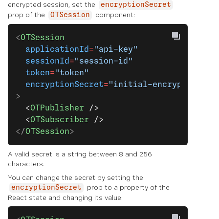
encrypted session, set the
encryptionSecret
prop of the
component:
OTSession
<
OTSession
  applicationId
=
"api-key"
  sessionId
=
"session-id"
  token
=
"token"
  encryptionSecret
=
"initial-encryption-se
>
  <
OTPublisher
 />
  <
OTSubscriber
 />
</
OTSession
>
A valid secret is a string between 8 and 256
characters.
You can change the secret by setting the
prop to a property of the
encryptionSecret
React state and changing its value: