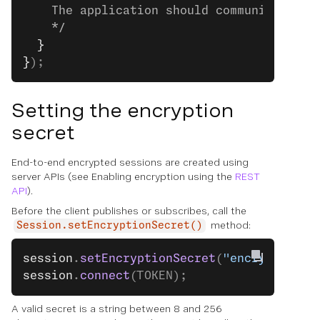
    The application should communicate th
    */
  }
}
);
Setting the encryption
secret
End-to-end encrypted sessions are created using
server APIs (see Enabling encryption using the
REST
API
).
Before the client publishes or subscribes, call the
method:
Session.setEncryptionSecret()
session
.
setEncryptionSecret
(
"encryption-s
session
.
connect
(TOKEN);
A valid secret is a string between 8 and 256