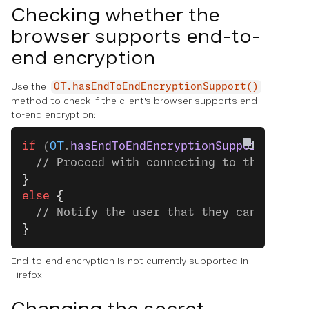
Checking whether the
browser supports end-to-
end encryption
Use the
OT.hasEndToEndEncryptionSupport()
method to check if the client's browser supports end-
to-end encryption:
if
 (
OT
.
hasEndToEndEncryptionSupport
()) 
{
  // Proceed with connecting to the sessi
}
else
 {
  // Notify the user that they cannot joi
}
End-to-end encryption is not currently supported in
Firefox.
Changing the secret