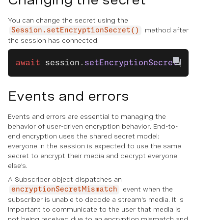
You can change the secret using the
method after
Session.setEncryptionSecret()
the session has connected:
await
 session
.
setEncryptionSecret
(
'newEnc
Events and errors
Events and errors are essential to managing the
behavior of user-driven encryption behavior. End-to-
end encryption uses the shared secret model:
everyone in the session is expected to use the same
secret to encrypt their media and decrypt everyone
else's.
A Subscriber object dispatches an
event when the
encryptionSecretMismatch
subscriber is unable to decode a stream's media. It is
important to communicate to the user that media is
not being received due to an encryption mismatch and