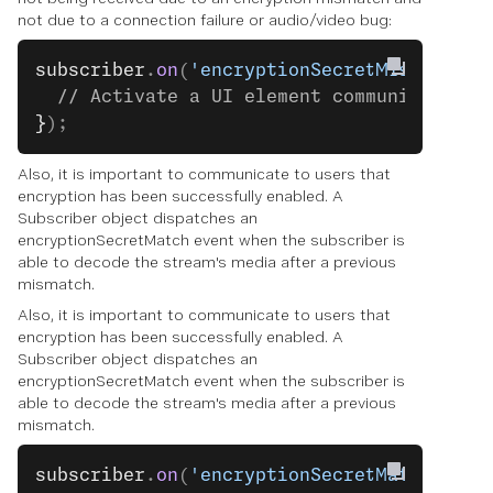
not due to a connection failure or audio/video bug:
subscriber
.
on
(
'encryptionSecretMismatch'
,
  // Activate a UI element communicating 
}
);
Also, it is important to communicate to users that
encryption has been successfully enabled. A
Subscriber object dispatches an
encryptionSecretMatch event when the subscriber is
able to decode the stream's media after a previous
mismatch.
Also, it is important to communicate to users that
encryption has been successfully enabled. A
Subscriber object dispatches an
encryptionSecretMatch event when the subscriber is
able to decode the stream's media after a previous
mismatch.
subscriber
.
on
(
'encryptionSecretMatch'
, ()