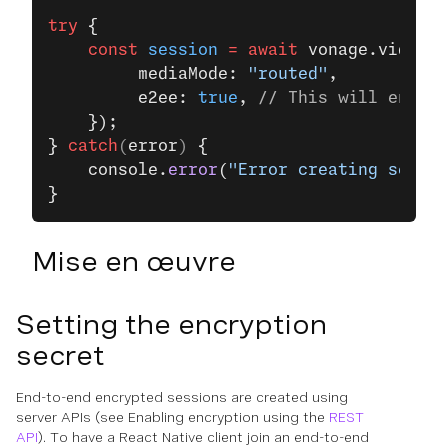
try
 {
    const
 session
 =
 await
 vonage.video.
c
         mediaMode: 
"routed"
,
         e2ee: 
true
, 
// This will enable
    });
}
 catch
(
error
) 
{
    console.
error
(
"Error creating sessio
}
Mise en œuvre
Setting the encryption
secret
End-to-end encrypted sessions are created using
server APIs (see Enabling encryption using the
REST
API
). To have a React Native client join an end-to-end