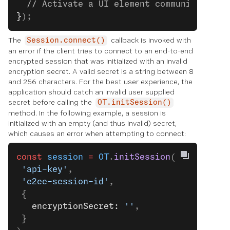
  // Activate a UI element communicating 
}
);
The
callback is invoked with
Session.connect()
an error if the client tries to connect to an end-to-end
encrypted session that was initialized with an invalid
encryption secret. A valid secret is a string between 8
and 256 characters. For the best user experience, the
application should catch an invalid user supplied
secret before calling the
OT.initSession()
method. In the following example, a session is
initialized with an empty (and thus invalid) secret,
which causes an error when attempting to connect:
const
 session
 =
 OT
.
initSession
(
 'api-key'
,
 'e2ee-session-id'
,
 {
   encryptionSecret: 
''
,
 }