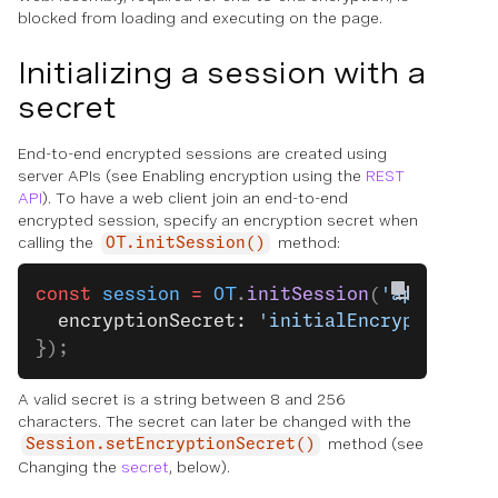
blocked from loading and executing on the page.
Initializing a session with a
secret
End-to-end encrypted sessions are created using
server APIs (see Enabling encryption using the
REST
API
). To have a web client join an end-to-end
encrypted session, specify an encryption secret when
calling the
method:
OT.initSession()
const
 session
 =
 OT
.
initSession
(
'api-key'
,
  encryptionSecret: 
'initialEncryptionSec
});
A valid secret is a string between 8 and 256
characters. The secret can later be changed with the
method (see
Session.setEncryptionSecret()
Changing the
secret
, below).