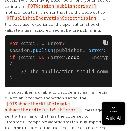
session without having specified an encryption secret,
calling the
[OTSession publish:error:]
method results in an error that has the code set to
. For
OTPublisherEncryptionSecretMissing
the best user experience, the application should
validate a user-supplied secret before publishing:
var
 error: OTError
?
session.
publish
(publisher, 
error
: 
&
error)
if
 (error 
&&
 (error.
code
 ==
 EncryptionSec
{
    // The application should communicate
}
If a subscriber is unable to decode a stream's media
due to an incorrect encryption secret, the
[OTSubscriberKitDelegate
message is
subscriber:didFailWithError:]
sent with an error that has the code set to
ErrorCode.EncryptionSecretMismatch. It is important
to communicate to the user that media is not being