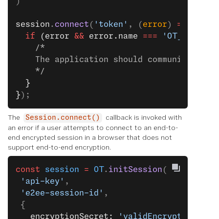
)
session
.
connect
(
'token'
, (
error
) 
=>
 {
  if
 (error 
&&
 error.name 
===
 'OT_INVALID
    /*
    The application should communicate th
    */
  }
}
);
The
callback is invoked with
Session.connect()
an error if a user attempts to connect to an end-to-
end encrypted session in a browser that does not
support end-to-end encryption.
const
 session
 =
 OT
.
initSession
(
 'api-key'
,
 'e2ee-session-id'
,
 {
   encryptionSecret: 
'validEncryptionSecr