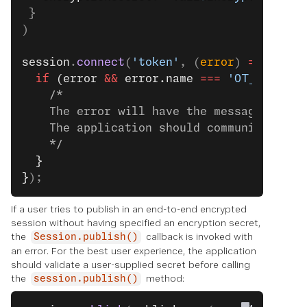
 }
)
session
.
connect
(
'token'
, (
error
) 
=>
 {
  if
 (error 
&&
 error.name 
===
 'OT_UNSUPPO
    /*
    The error will have the message 'Trie
    The application should communicate th
    */
  }
}
);
If a user tries to publish in an end-to-end encrypted
session without having specified an encryption secret,
the
callback is invoked with
Session.publish()
an error. For the best user experience, the application
should validate a user-supplied secret before calling
the
method:
session.publish()