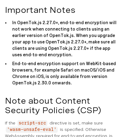
Important Notes
In OpenTok.js 2.27.0+, end-to-end encryption will
not work when connecting to clients using an
earlier version of OpenTok.js. When you upgrade
your app to use OpenTok.js 2.27.0+, make sure all
clients are using OpenTok.js 2.27.0+ if the app
uses end-to-end encryption.
End-to-end encryption support on WebKit-based
browsers, for example Safari on macOS/iOS and
Chrome on iOS, is only available from version
OpenTok.js 2.30.0 onwards.
Note about Content
Security Policies (CSP)
If the
directive is set, make sure
script-src
is specified. Otherwise
'wasm-unsafe-eval'
WebAssembly, required for end-to-end encryption, is