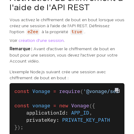
l'aide de l'API REST
Vous activez le chiffrement de bout en bout lorsque vous
créez une session à l'aide de l'API REST. Définissez
l'option
à la propriété
.
e2ee
true
Voir
création d'une session
.
Remarque :
Avant d'activer le chiffrement de bout en
bout pour une session, vous devez l'activer pour votre
Account vidéo.
L'exemple Node.js suivant crée une session avec
chiffrement de bout en bout :
const
 Vonage
 =
 require
(
'@vonage/server-s
const
 vonage
 =
 new
 Vonage
({
    applicationId: 
APP_ID
,
    privateKey: 
PRIVATE_KEY_PATH
});