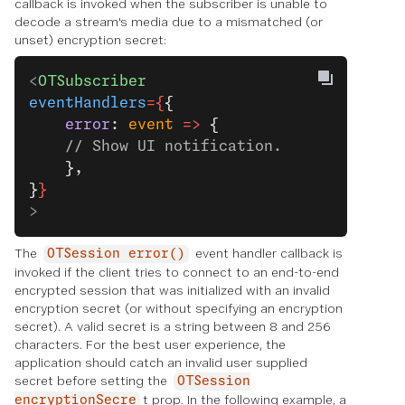
callback is invoked when the subscriber is unable to
decode a stream's media due to a mismatched (or
unset) encryption secret:
<
OTSubscriber
eventHandlers
={
{
    error
: 
event
 =>
 {
    // Show UI notification.
    },
}
}
>
The
event handler callback is
OTSession error()
invoked if the client tries to connect to an end-to-end
encrypted session that was initialized with an invalid
encryption secret (or without specifying an encryption
secret). A valid secret is a string between 8 and 256
characters. For the best user experience, the
application should catch an invalid user supplied
secret before setting the
OTSession
t prop. In the following example, a
encryptionSecre