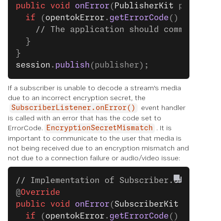
public
 void
 onError
(
PublisherKit
 publishe
  if
 (
opentokError
.
getErrorCode
() 
==
 Erro
    // The application should communicate
  }
}
session
.
publish
(publisher);
If a subscriber is unable to decode a stream's media
due to an incorrect encryption secret, the
event handler
SubscriberListener.onError()
is called with an error that has the code set to
ErrorCode.
. It is
EncryptionSecretMismatch
important to communicate to the user that media is
not being received due to an encryption mismatch and
not due to a connection failure or audio/video issue:
// Implementation of Subscriber.onError()
@
Override
public
 void
 onError
(
SubscriberKit
 publish
  if
 (
opentokError
.
getErrorCode
() 
==
 Erro