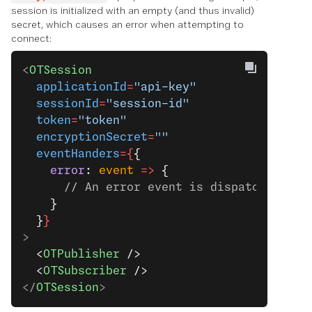
session is initialized with an empty (and thus invalid)
secret, which causes an error when attempting to
connect:
<
OTSession
  applicationId
=
"api-key"
  sessionId
=
"session-id"
  token
=
"token"
  encryptionSecret
=
""
  eventHanders
={
{
    error
: 
event
 =>
 {
      // An error event is dispatched if 
    }
  }
}
>
  <
OTPublisher
 />
  <
OTSubscriber
 />
</
OTSession
>