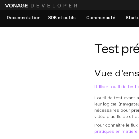
Documentation
SDK et outils
Communauté
Start
Voir tous les documents
Test pré
Vue d'en
Utiliser l'outil de tes
L'outil de test avant 
leur logiciel (navigat
nécessaires pour pren
vidéo plus fluide et de
Pour connaître le flu
pratiques en matière