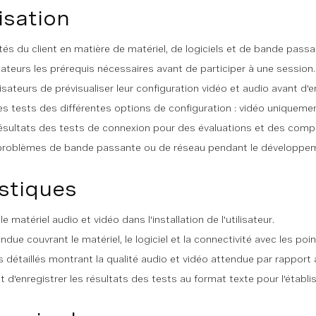
isation
tés du client en matière de matériel, de logiciels et de bande passa
sateurs les prérequis nécessaires avant de participer à une session.
isateurs de prévisualiser leur configuration vidéo et audio avant d'
es tests des différentes options de configuration : vidéo uniqueme
ésultats des tests de connexion pour des évaluations et des compa
s problèmes de bande passante ou de réseau pendant le développeme
stiques
e matériel audio et vidéo dans l'installation de l'utilisateur.
ndue couvrant le matériel, le logiciel et la connectivité avec les poi
 détaillés montrant la qualité audio et vidéo attendue par rapport à 
 d'enregistrer les résultats des tests au format texte pour l'étab