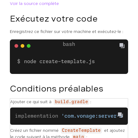
Voir la source complète
Exécutez votre code
Enregistrez ce fichier sur votre machine et exécutez-le :
node create-template.js
Conditions préalables
Ajouter ce qui suit à
:
build.gradle
implementation 
'com.vonage:server-sdk-k
Créez un fichier nommé
et ajoutez
CreateTemplate
le code suivant à la méthode
:
main