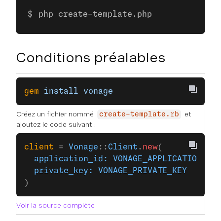
php create-template.php
Conditions préalables
gem
 install
 vonage
Créez un fichier nommé
et
create-template.rb
ajoutez le code suivant :
client
 = 
Vonage
::
Client
.
new
(
  application_id:
 VONAGE_APPLICATION_ID
  private_key:
 VONAGE_PRIVATE_KEY
)
Voir la source complète