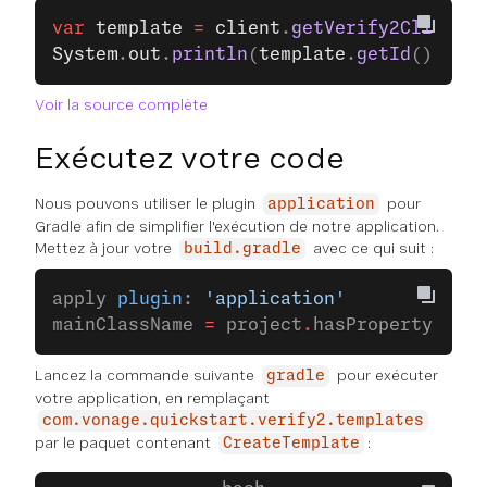
var
 template
 =
 client
.
getVerify2Client
()
System
.
out
.
println
(
template
.
getId
());
Voir la source complète
Exécutez votre code
Nous pouvons utiliser le plugin
pour
application
Gradle afin de simplifier l'exécution de notre application.
Mettez à jour votre
avec ce qui suit :
build.gradle
apply 
plugin
: 
'application'
mainClassName 
=
 project
.
hasProperty(
'mai
Lancez la commande suivante
pour exécuter
gradle
votre application, en remplaçant
com.vonage.quickstart.verify2.templates
par le paquet contenant
:
CreateTemplate