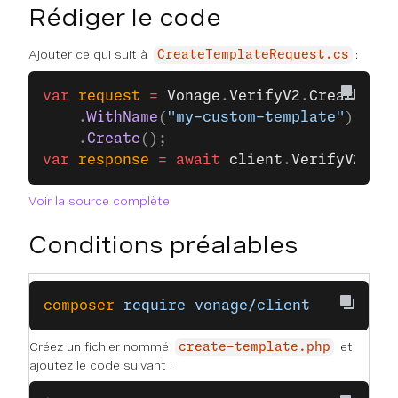
Rédiger le code
Ajouter ce qui suit à
:
CreateTemplateRequest.cs
var
 request
 =
 Vonage
.
VerifyV2
.
CreateTemp
    .
WithName
(
"my-custom-template"
)
    .
Create
();
var
 response
 =
 await
 client
.
VerifyV2Clie
Voir la source complète
Conditions préalables
composer
 require
 vonage/client
Créez un fichier nommé
et
create-template.php
ajoutez le code suivant :