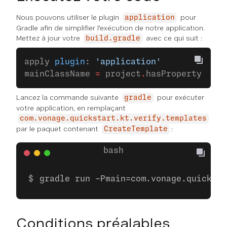
Nous pouvons utiliser le plugin
pour
application
Gradle afin de simplifier l'exécution de notre application.
Mettez à jour votre
avec ce qui suit :
build.gradle
apply 
plugin
: 
'application'
mainClassName 
=
 project
.
hasProperty(
'mai
Lancez la commande suivante
pour exécuter
gradle
votre application, en remplaçant
com.vonage.quickstart.kt.verify.templates
par le paquet contenant
:
CreateTemplate
gradle run -Pmain=com.vonage.quicksta
Conditions préalables