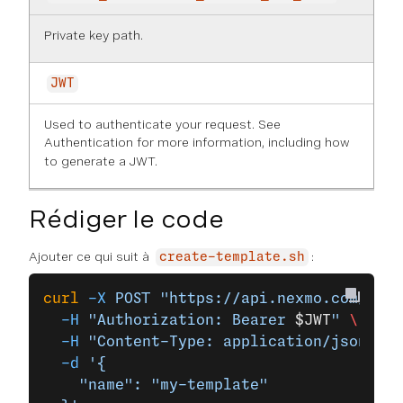
Private key path.
JWT
Used to authenticate your request. See
Authentication
for more information, including how
to generate a JWT.
Rédiger le code
Ajouter ce qui suit à
:
create-template.sh
curl
 -X
 POST
 "https://api.nexmo.com/v2/v
  -H
 "Authorization: Bearer 
$JWT
"
 \
  -H
 "Content-Type: application/json"
 \
  -d
 '{
    "name": "my-template"