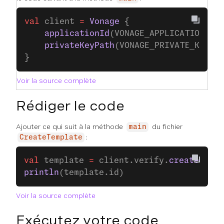
val
 client 
=
 Vonage
 {
    applicationId
(VONAGE_APPLICATION_ID
    privateKeyPath
(VONAGE_PRIVATE_KEY_P
}
Voir la source complète
Rédiger le code
Ajouter ce qui suit à la méthode
du fichier
main
:
CreateTemplate
val
 template 
=
 client.verify.
createTempl
println
(template.id)
Voir la source complète
Exécutez votre code