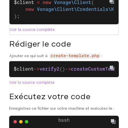
$client
 =
 new
 Vonage\Client
(
    new
 Vonage\Client\Credentials\Keypa
);
Voir la source complète
Rédiger le code
Ajouter ce qui suit à
:
create-template.php
$client
->
verify2
()
->
createCustomTemplate
Voir la source complète
Exécutez votre code
Enregistrez ce fichier sur votre machine et exécutez-le :