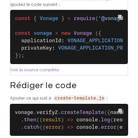
ajoutez le code suivant :
const
 { 
Vonage
 } 
=
 require
(
'@vonage/ser
const
 vonage
 =
 new
 Vonage
 ({
  applicationId: 
VONAGE_APPLICATION_ID
,
  privateKey: 
VONAGE_APPLICATION_PRIVAT
});
Voir la source complète
Rédiger le code
Ajouter ce qui suit à
:
create-template.js
vonage
.
verify2
.
createTemplate
({
name: 
'my
  .
then
((
result
) 
=>
 console
.
log
(
result
))
  .
catch
((
error
) 
=>
 console
.
error
(
error
)