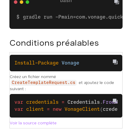
gradle run -Pmain=com.vonage.quicksta
Conditions préalables
Install-Package
 Vonage
Créez un fichier nommé
et ajoutez le code
CreateTemplateRequest.cs
suivant :
var
 credentials
 =
 Credentials
.
FromAppId
var
 client
 =
 new
 VonageClient
(
credentia
Voir la source complète