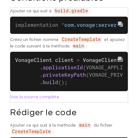
Ajouter ce qui suit à
:
build.gradle
implementation 
'com.vonage:server-sdk:9
Créez un fichier nommé
et ajoutez
CreateTemplate
le code suivant à la méthode
:
main
VonageClient
 client
 =
 VonageClient
.
buil
		.
applicationId
(VONAGE_APPLICATI
		.
privateKeyPath
(VONAGE_PRIVATE_
		.
build
();
Voir la source complète
Rédiger le code
Ajouter ce qui suit à la méthode
du fichier
main
:
CreateTemplate