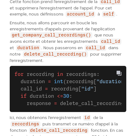
Cette fonction prend l'enregistrement de la
call_id
et supprimera l'enregistrement de l'appel. Pour cet
exemple, nous définissons
à
.
account_id
self
Ensuite, nous allons parcourir en boucle les
enregistrements d'appels provenant de l'application
que nous
get_company_call_recordings()
avons écrite et obtenir les enregistrements
call_id
et
. Nous passerons en
dans
duration
call_id
notre
pour supprimer
delete_call_recording()
l'enregistrement.
for
 recording 
in
 recordings:
  duration 
=
 int
(recording[
"duration"
])
  call_id 
=
 recording[
"id"
]
  if
 duration 
<=
30
:
    response 
=
 delete_call_recording(ac
Ici, nous obtenons l'enregistrement
de la
id
puis transmet ce numéro d'appel à la
recordings
fonction
fonction. En cas
delete_call_recording