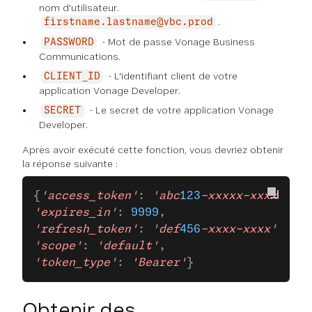
nom d'utilisateur.
.
firstname.lastname@vbc.prod
- Mot de passe Vonage Business
PASSWORD
Communications.
- L'identifiant client de votre
CLIENT_ID
application Vonage Developer.
- Le secret de votre application Vonage
SECRET
Developer.
Après avoir exécuté cette fonction, vous devriez obtenir
la réponse suivante :
{
'access_token'
: 
'abc
123
-xxxxx-xxxxx'
,
'expires_in'
: 
9999
,
'refresh_token'
: 
'def
456
-xxxx-xxxx'
,
'scope'
: 
'default'
,
'token_type'
: 
'Bearer'
}
Obtenir des