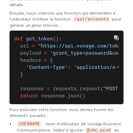
détails.
Ensuite, nous créerons une fonction qui demandera à
l'utilisateur d'utiliser la fonction
pour
/api/accounts
générer un jeton d'accès.
def
 get_token
():
  url 
=
 "https://api.vonage.com/token"
  payload 
=
 'grant_type=password&usernam
  headers 
=
 {
    'Content-Type'
: 
'application/x-www-f
  }
  response 
=
 requests.request(
"POST"
, ur
  return
 response.json()
Pour exécuter cette fonction, vous devrez fournir les
éléments suivants :
- Nom d'utilisateur de Vonage Business
USERNAME
Communications. Veillez à ajouter
au
@vbc.prod