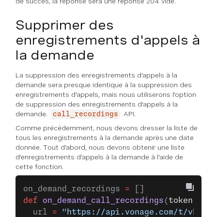
de succès, la réponse sera une réponse 204 vide.
Supprimer des
enregistrements d'appels à
la demande
La suppression des enregistrements d'appels à la
demande sera presque identique à la suppression des
enregistrements d'appels, mais nous utiliserons l'option
de suppression des enregistrements d'appels à la
demande.
API.
call_recordings
Comme précédemment, nous devons dresser la liste de
tous les enregistrements à la demande après une date
donnée. Tout d'abord, nous devons obtenir une liste
d'enregistrements d'appels à la demande à l'aide de
cette fonction.
on_demand_recordings 
=
 []
def
 on_demand_call_recordings
(
token
, 
acc
  url 
=
 "https://api.vonage.com/t/vbc.pr