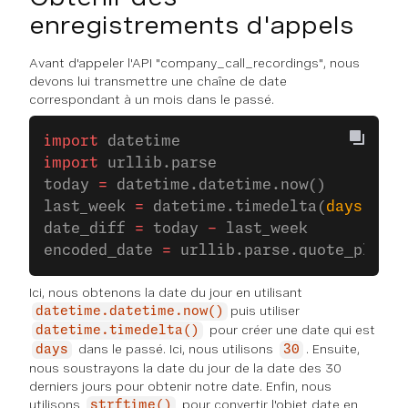
enregistrements d'appels
Avant d'appeler l'API "company_call_recordings", nous
devons lui transmettre une chaîne de date
correspondant à un mois dans le passé.
import
 datetime
import
 urllib.parse
today 
=
 datetime.datetime.now()
last_week 
=
 datetime.timedelta(
days
 =
 30
date_diff 
=
 today 
-
 last_week
encoded_date 
=
 urllib.parse.quote_plus(d
Ici, nous obtenons la date du jour en utilisant
puis utiliser
datetime.datetime.now()
pour créer une date qui est
datetime.timedelta()
dans le passé. Ici, nous utilisons
. Ensuite,
days
30
nous soustrayons la date du jour de la date des 30
derniers jours pour obtenir notre date. Enfin, nous
utilisons
pour convertir l'objet date en
strftime()