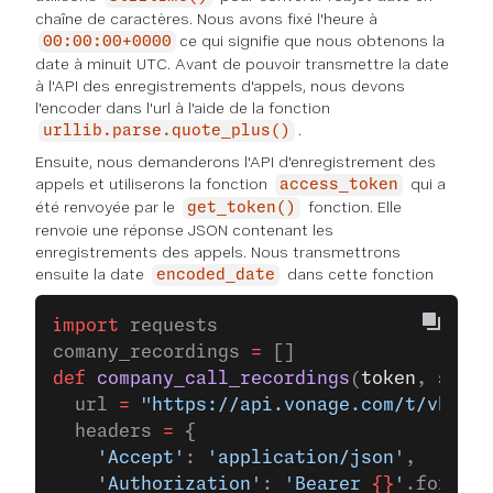
chaîne de caractères. Nous avons fixé l'heure à
ce qui signifie que nous obtenons la
00:00:00+0000
date à minuit UTC. Avant de pouvoir transmettre la date
à l'API des enregistrements d'appels, nous devons
l'encoder dans l'url à l'aide de la fonction
.
urllib.parse.quote_plus()
Ensuite, nous demanderons l'API d'enregistrement des
appels et utiliserons la fonction
qui a
access_token
été renvoyée par le
fonction. Elle
get_token()
renvoie une réponse JSON contenant les
enregistrements des appels. Nous transmettrons
ensuite la date
dans cette fonction
encoded_date
import
 requests
comany_recordings 
=
 []
def
 company_call_recordings
(
token
, 
start
  url 
=
 "https://api.vonage.com/t/vbc.pr
  headers 
=
 {
    'Accept'
: 
'application/json'
,
    'Authorization'
: 
'Bearer 
{}
'
.format(