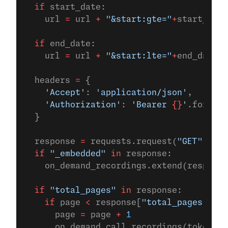
  if
 start_date:
    url 
=
 url 
+
 "&start:gte="
+
start_date
  if
 end_date:
    url 
=
 url 
+
 "&start:lte="
+
end_date
  headers 
=
 {
    'Accept'
: 
'application/json'
,
    'Authorization'
: 
'Bearer 
{}
'
.format(
  }
  response 
=
 requests.request(
"GET"
, url
  if
 "_embedded"
 in
 response:
    on_demand_recordings.extend(response
  if
 "total_pages"
 in
 response:
    if
 page 
<
 response[
"total_pages"
]:
      page 
=
 page 
+
 1
      on_demand_call_recordings(token, a