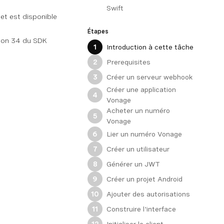
Swift
let est disponible
Étapes
sion 34 du SDK
Introduction à cette tâche
1
Prerequisites
2
Créer un serveur webhook
3
Créer une application
4
Vonage
Acheter un numéro
5
Vonage
Lier un numéro Vonage
6
Créer un utilisateur
7
Générer un JWT
8
Créer un projet Android
9
Ajouter des autorisations
10
Construire l'interface
11
Initialiser le client