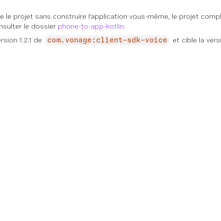
re le projet sans construire l'application vous-même, le projet comp
onsulter le dossier
phone-to-app-kotlin
.
ersion 1.2.1 de
et cible la ver
com.vonage:client-sdk-voice