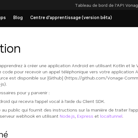
Tableau de bord de l'API
Vonag
ups
Blog
Centre d'apprentissage (version bêta)
tion
apprendrez à créer une application Android en utilisant Kotlin et l
 le code pour recevoir un appel téléphonique vers votre application 
urce est disponible sur [Github] (https://github.com/Vonage-Commu
js).
ssaires pour y parvenir :
roid qui recevra l'appel vocal à l'aide du Client SDK.
u public qui fournit des instructions sur la manière de traiter l'appe
 serveur webhook en utilisant
Node.js
,
Express
et
localtunnel
.
iné