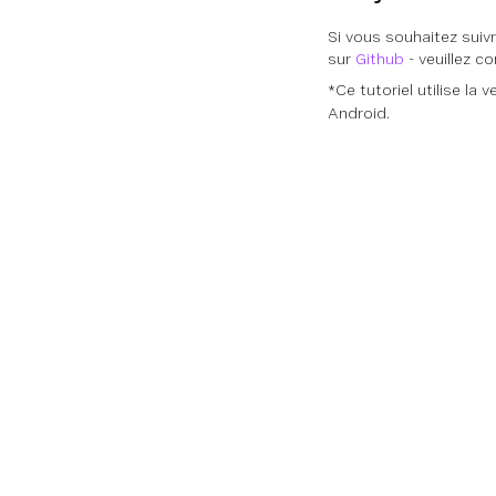
Si vous souhaitez suiv
sur
Github
- veuillez c
*Ce tutoriel utilise la v
Android.