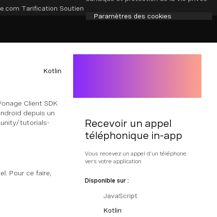
e.com
Tarification
Soutien
Paramètres des cookies
Kotlin
e Vonage Client SDK
Android depuis un
Recevoir un appel
nity/tutorials-
téléphonique in-app
Vous recevez un appel d'un téléphone
vers votre application
l. Pour ce faire,
Disponible sur :
JavaScript
Kotlin