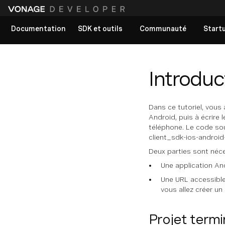
Documentation
SDK et outils
Communauté
Start
Voir tous les documents
Introduc
Dans ce tutoriel, vous 
Android, puis à écrire
téléphone. Le code so
client_sdk-ios-android-
Deux parties sont néce
Une application And
Une URL accessible a
vous allez créer un
Projet term