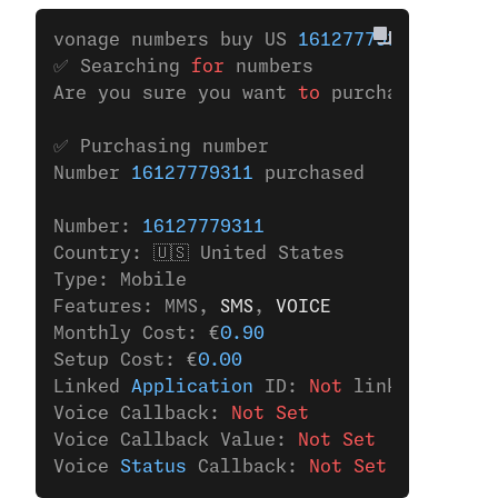
vonage numbers buy US 
16127779311
✅ Searching 
for
 numbers
Are you sure you want 
to
 purchase the nu
✅ Purchasing number
Number 
16127779311
 purchased
Number: 
16127779311
Country: 🇺🇸 United States
Type: Mobile
Features: MMS,
 SMS
,
 VOICE
Monthly Cost: €
0.90
Setup Cost: €
0.00
Linked 
Application
 ID: 
Not
 linked 
to
 any
Voice Callback: 
Not Set
Voice Callback Value: 
Not Set
Voice 
Status
 Callback: 
Not Set