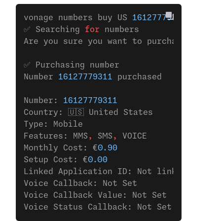
vonage numbers buy US 
16127779311
✅ Searching 
for
 numbers
Are you sure you want to purchase the nu
✅ Purchasing number
Number 
16127779311
 purchased
Number: 
16127779311
Country: 🇺🇸 United States
Type: Mobile
Features: MMS
,
 SMS
,
 VOICE
Monthly Cost: €
0.90
Setup Cost: €
0.00
Linked Application ID: Not linked to any
Voice Callback: Not Set
Voice Callback Value: Not Set
Voice Status Callback: Not Set