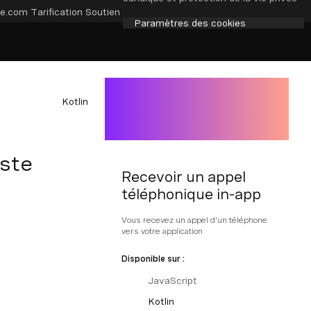
e.com
Tarification
Soutien
Paramètres des cookies
Kotlin
este
Recevoir un appel
téléphonique in-app
Vous recevez un appel d'un téléphone
vers votre application
Disponible sur :
JavaScript
Kotlin