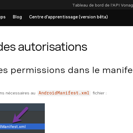
Tableau de bord de l'API
Vonag
ups
Blog
Centre d'apprentissage (version bêta)
des autorisations
les permissions dans le manif
ons nécessaires au
fichier :
AndroidManifest.xml