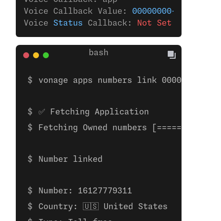
Voice Callback Value: 
00000000-0000-0000
Voice 
Status
 Callback: 
Not Set
vonage apps numbers link 00000000-000
✅ Fetching Application
Fetching Owned numbers [=============
Number linked
Number: 16127779311
Country: 🇺🇸 United States