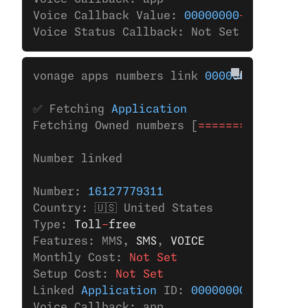
Voice Callback Value: 
00000000
-
0000
-
0000
Voice Status Callback: Not Set
vonage apps numbers link 
00000000-0000-0
✅ Fetching 
Application
Fetching Owned numbers [
================
Number linked
Number: 
16127779311
Country: 🇺🇸 United States
Type: 
Toll
-
free
Features: MMS,
 SMS
,
 VOICE
Monthly Cost: 
Not Set
Setup Cost: 
Not Set
Linked 
Application
 ID: 
00000000-0000-000
Voice Callback: app