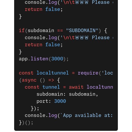
  console.
log
(
'
\n\t
🚨🚨🚨 Please change
  return
 false
;
}
if
(
subdomain
 ==
 "SUBDOMAIN"
) 
{
  console.
log
(
'
\n\t
🚨🚨🚨 Please chang
  return
 false
;
}
app
.
listen
(
3000
);
const
 localtunnel
 =
 require
(
'localtunn
(
async
 () 
=>
 {
  const
 tunnel
 =
 await
 localtunnel
({ 
      subdomain: subdomain, 
      port: 
3000
    });
  console.
log
(
`App available at: ${
tun
}
)();