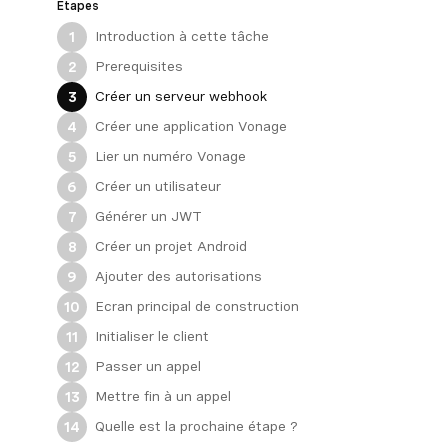
Étapes
Introduction à cette tâche
1
Prerequisites
2
Créer un serveur webhook
3
Créer une application Vonage
4
Lier un numéro Vonage
5
Créer un utilisateur
6
Générer un JWT
7
Créer un projet Android
8
Ajouter des autorisations
9
Ecran principal de construction
10
Initialiser le client
11
Passer un appel
12
Mettre fin à un appel
13
Quelle est la prochaine étape ?
14