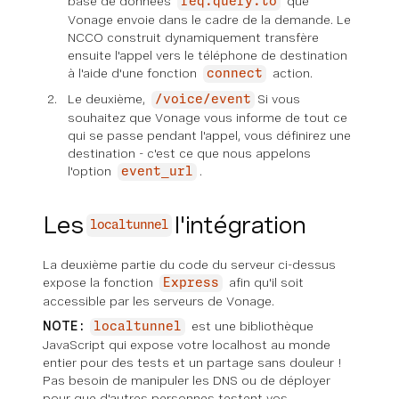
base de données
que
req.query.to
Vonage envoie dans le cadre de la demande. Le
NCCO construit dynamiquement transfère
ensuite l'appel vers le téléphone de destination
à l'aide d'une fonction
action.
connect
Le deuxième,
Si vous
/voice/event
souhaitez que Vonage vous informe de tout ce
qui se passe pendant l'appel, vous définirez une
destination - c'est ce que nous appelons
l'option
.
event_url
Les
l'intégration
localtunnel
La deuxième partie du code du serveur ci-dessus
expose la fonction
afin qu'il soit
Express
accessible par les serveurs de Vonage.
NOTE :
est une bibliothèque
localtunnel
JavaScript qui expose votre localhost au monde
entier pour des tests et un partage sans douleur !
Pas besoin de manipuler les DNS ou de déployer
pour que d'autres personnes testent vos