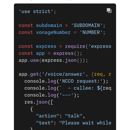
'use strict'
;
const
 subdomain
 =
 'SUBDOMAIN'
;
const
 vonageNumber
 =
 'NUMBER'
;
const
 express
 =
 require
(
'express'
);
const
 app
 =
 express
();
app
.
use
(
express
.
json
());
app
.
get
(
'/voice/answer'
, (
req
, 
res
) 
=>
  console.
log
(
'NCCO request:'
);
  console.
log
(
`  - callee: ${
req
.
query
  console.
log
(
'---'
);
  res.
json
([ 
    { 
      "action"
: 
"talk"
, 
      "text"
: 
"Please wait while we co