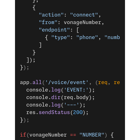
    },
    { 
      "action"
: 
"connect"
,
      "from"
: vonageNumber,
      "endpoint"
: [ 
        { 
"type"
: 
"phone"
, 
"number"
: r
      ]
    }
  ]);
}
);
app
.
all
(
'/voice/event'
, (
req
, 
res
) 
=>
 
  console.
log
(
'EVENT:'
);
  console.
dir
(req.body);
  console.
log
(
'---'
);
  res.
sendStatus
(
200
);
}
);
if
(
vonageNumber
 ==
 "NUMBER"
) 
{