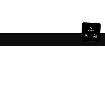
Documentation
Documentation
Vonage Business Cloud
Centre de contact Vonage
Références techniques
Documentation
SDK et outils