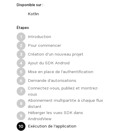
Disponible sur :
Kotlin
Étapes
Introduction
1
Pour commencer
2
Création d'un nouveau projet
3
Ajout du SDK Android
4
Mise en place de l'authentification
5
Demande d'autorisations
6
Connectez-vous, publiez et montrez-
7
vous
Abonnement multipartite à chaque flux
8
distant
Héberger les vues SDK dans
9
AndroidView
Exécution de l'application
10