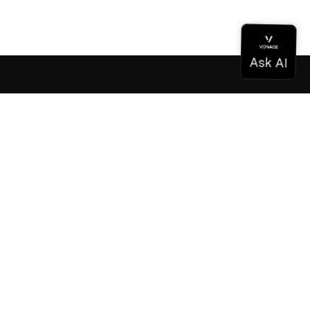
Documentation
Documentation
Vonage Business Cloud
Centre de contact Vonage
Références techniques
Documentation
SDK et outils
Communauté
Centre communautaire
L'équipe