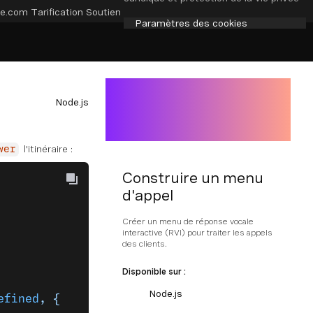
e.com
Tarification
Soutien
Paramètres des cookies
Node.js
l'itinéraire :
wer
Construire un menu
d'appel
Créer un menu de réponse vocale
interactive (RVI) pour traiter les appels
des clients.
Disponible sur :
Node.js
efined
, {