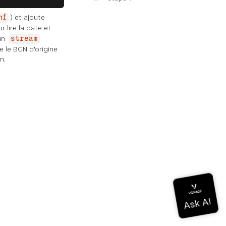
) et ajoute
mf
r lire la date et
'un
stream
ie le BCN d'origine
n.