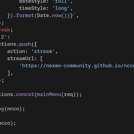
					dateStyle: 
'full'
,
					timeStyle: 
'long'
,
				}).
format
(
Date
.
now
())
}`
,
});
	break
;
'2'
:
	actions.
push
({
				action: 
'stream'
,
				streamUrl: [
					'https://nexmo-community.github.io/
				],
});
tions.
concat
(
mainMenu
(req));
og
(ncco);
ncco);