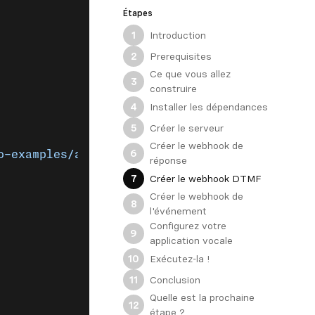
Étapes
Introduction
1
Prerequisites
2
Ce que vous allez
3
construire
Installer les dépendances
4
Créer le serveur
5
Créer le webhook de
6
ncco-examples/assets/voice_api_audio_streaming.m
réponse
Créer le webhook DTMF
7
Créer le webhook de
8
l'événement
Configurez votre
9
application vocale
Exécutez-la !
10
Conclusion
11
Quelle est la prochaine
12
étape ?