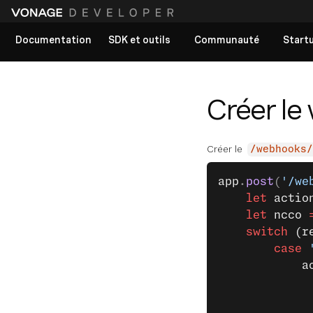
Documentation
SDK et outils
Communauté
Start
Voir tous les documents
Créer l
Créer le
/webhooks/
app
.
post
(
'/we
	let
 actio
	let
 ncco 
	switch
 (r
		case
 
		