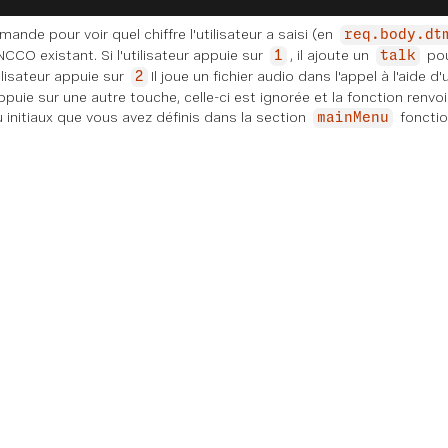
nde pour voir quel chiffre l'utilisateur a saisi (en
req.body.dt
NCCO existant. Si l'utilisateur appuie sur
, il ajoute un
pou
1
talk
utilisateur appuie sur
Il joue un fichier audio dans l'appel à l'aide d
2
 appuie sur une autre touche, celle-ci est ignorée et la fonction renvo
 initiaux que vous avez définis dans la section
fonctio
mainMenu