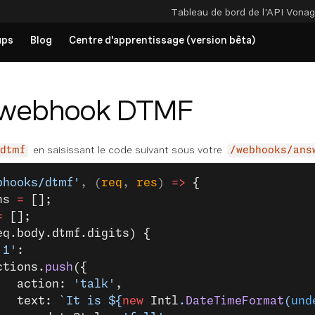
Tableau de bord de l'API
Vonag
ups
Blog
Centre d'apprentissage (version bêta)
e webhook DTMF
en saisissant le code suivant sous votre
dtmf
/webhooks/ans
bhooks/dtmf'
, (
req
, 
res
) 
=>
 {
ns 
=
 [];
=
 [];
eq.body.dtmf.digits) {
'1'
:
	actions.
push
({
				action: 
'talk'
,
				text: 
`It is ${
new
 Intl
.
DateTimeFormat
(
und