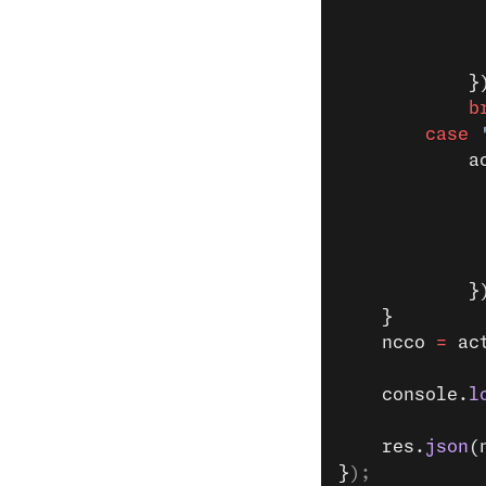
			
		
		case
 
		
			
	}
	ncco 
=
 ac
	console.
l
	res.
json
(
}
);