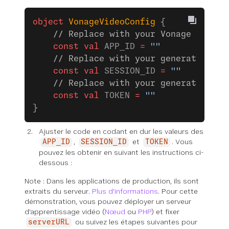
object
 VonageVideoConfig
 {
    // Replace with your Vonage Video 
    const
 val
 APP_ID 
=
 ""
    // Replace with your generated ses
    const
 val
 SESSION_ID 
=
 ""
    // Replace with your generated tok
    const
 val
 TOKEN 
=
 ""
}
Ajuster le code en codant en dur les valeurs des
,
et
. Vous
APP_ID
SESSION_ID
TOKEN
pouvez les obtenir en suivant les instructions ci-
dessous :
Note : Dans les applications de production, ils sont
extraits du serveur.
Plus d'informations
. Pour cette
démonstration, vous pouvez déployer un serveur
d'apprentissage vidéo (
Nœud
ou
PHP
) et fixer
ou suivez les étapes suivantes pour
serverURL