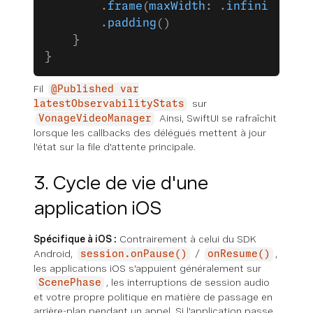
        .
frame
(
maxWidth
: .
infinity
, 
ma
        .
padding
()
    }
}
Fil
@Published var
sur
latestObservabilityStats
Ainsi, SwiftUI se rafraîchit
VonageVideoManager
lorsque les callbacks des délégués mettent à jour
l'état sur la file d'attente principale.
3. Cycle de vie d'une
application iOS
Spécifique à iOS :
Contrairement à celui du SDK
Android,
/
,
session.onPause()
onResume()
les applications iOS s'appuient généralement sur
, les interruptions de session audio
ScenePhase
et votre propre politique en matière de passage en
arrière-plan pendant un appel. Si l'application passe