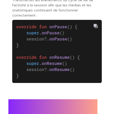
Transmettez les événements du cycle de vie de
l'activité à la session afin que les médias et les
statistiques continuent de fonctionner
correctement :
override
 fun
 onPause
() {
    super
.
onPause
()
    session?.
onPause
()
}
override
 fun
 onResume
() {
    super
.
onResume
()
    session?.
onResume
()
}