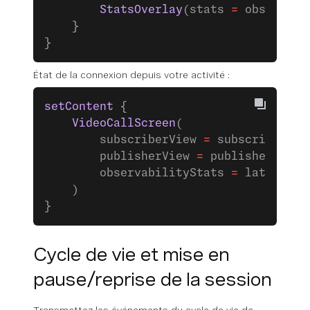
        StatsOverlay
(stats 
=
 observabi
    }
}
État de la connexion depuis votre activité :
setContent
 {
    VideoCallScreen
(
        subscriberView 
=
 subscriberVie
        publisherView 
=
 publisherView,
        observabilityStats 
=
 latestObs
    )
}
Cycle de vie et mise en
pause/reprise de la session