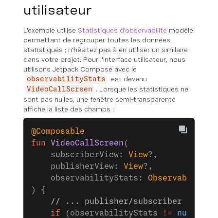
utilisateur
L'exemple utilise
Statistiques d'observabilité
modèle
permettant de regrouper toutes les données
statistiques ; n'hésitez pas à en utiliser un similaire
dans votre projet. Pour l'interface utilisateur, nous
utilisons Jetpack Compose avec le
est devenu
observabilityStats
. Lorsque les statistiques ne
VideoCallScreen
sont pas nulles, une fenêtre semi-transparente
affiche la liste des champs :
@Composable
fun
 VideoCallScreen
(
    subscriberView: 
View
?,
    publisherView: 
View
?,
    observabilityStats: 
ObservabilityS
) {
    // ... publisher/subscriber Androi
    if
 (observabilityStats 
!=
 null
) {