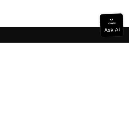
Documentation
Documentation
Vonage Business Cloud
Centre de contact Vonage
Références techniques
Documentation
SDK et outils
Communauté
Centre communautaire