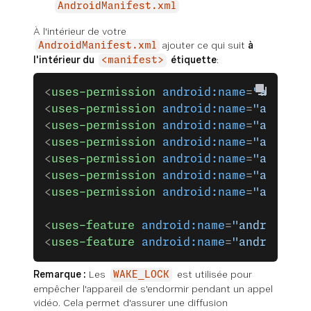
AndroidManifest.xml
À l'intérieur de votre
ajouter ce qui suit
à
AndroidManifest.xml
l'intérieur du
étiquette
:
<manifest>
<
uses-permission
 android:name
=
"android
<
uses-permission
 android:name
=
"android
<
uses-permission
 android:name
=
"android
<
uses-permission
 android:name
=
"android
<
uses-permission
 android:name
=
"android
<
uses-permission
 android:name
=
"android
<
uses-permission
 android:name
=
"android
<
uses-feature
 android:name
=
"android.ha
<
uses-feature
 android:name
=
"android.ha
Remarque :
Les
est utilisée pour
WAKE_LOCK
empêcher l'appareil de s'endormir pendant un appel
vidéo. Cela permet d'assurer une diffusion