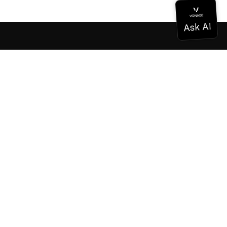
Documentation
Documentation
Vonage Business Cloud
Centre de contact Vonage
Références techniques
Documentation
SDK et outils
Communauté
Centre communautaire
L'équipe
Carrières
Bulletin d'information