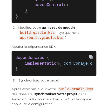
        mavenCentral
()
    }
}
Modifiez votre
au niveau du module
(typiquement
build.gradle.kts
)
app/build.gradle.kts
Ajouter la dépendance SDK :
dependencies
 {
    implementation
(
"com.vonage:client-
}
Synchronisez votre projet.
Après avoir mis à jour votre
build.gradle.kts
des dossiers,
synchroniser votre projet
dans
Android Studio pour télécharger le SDK Vonage et
appliquer la configuration.