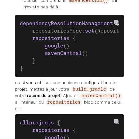
dossier comprenant
s'il
mavenCentral()
n'existe pas déjà :
dependencyResolutionManagement
 {
    repositoriesMode.
set
(RepositoriesM
    repositories
 {
        google
()
        mavenCentral
()
    }
}
ou
si vous utilisez une ancienne configuration de
projet, mettez à jour votre
de
build.gradle
votre
racine du projet
. Ajouter
mavenCentral()
à l'intérieur du
bloc comme celui-
repositories
ci :
allprojects
 {
    repositories
 {
        google
()