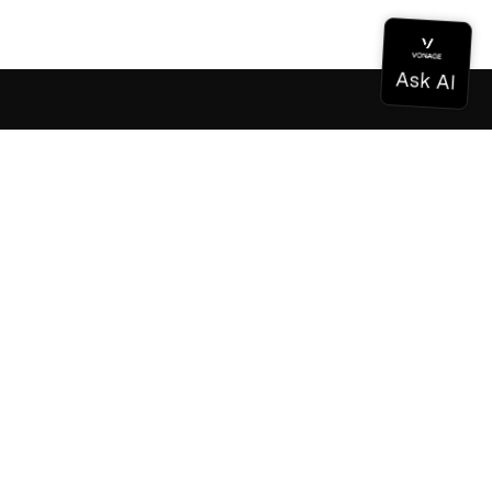
Documentation
Documentation
Vonage Business Cloud
Centre de contact Vonage
Références techniques
Documentation
SDK et outils
Communauté
Centre communautaire
L'équipe
Carrières