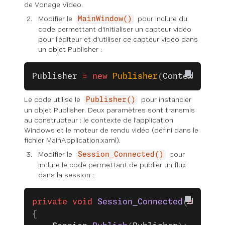
de Vonage Video.
Modifier le
pour inclure du
MainWindow()
code permettant d'initialiser un capteur vidéo
pour l'éditeur et d'utiliser ce capteur vidéo dans
un objet Publisher :
Publisher
 =
 new
 Publisher
(
Context
.
Inst
Le code utilise le
pour instancier
Publisher()
un objet Publisher. Deux paramètres sont transmis
au constructeur : le contexte de l'application
Windows et le moteur de rendu vidéo (défini dans le
fichier MainApplication.xaml).
Modifier le
pour
Session_Connected()
inclure le code permettant de publier un flux
dans la session :
private
 void
 Session_Connected
(
object
 
{