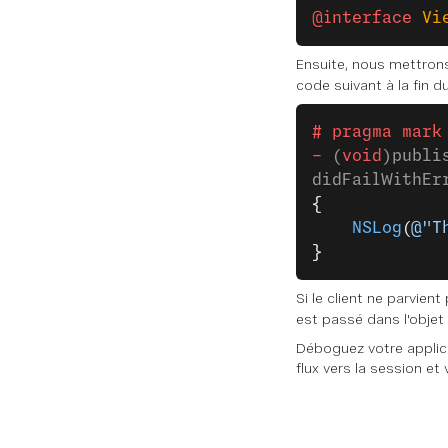
@interface
 Vi
Ensuite, nous mettron
code suivant à la fin du
# pragma mark
-
 (
void
)publi
didFailWithEr
{
    NSLog
(
@"T
}
Si le client ne parvien
est passé dans l'objet
Déboguez votre applicat
flux vers la session et 