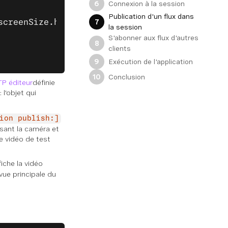
Connexion à la session
6
Publication d'un flux dans
7
screenSize.height 
-
 150
 -
 20
, 
150
, 
150
);
la session
S'abonner aux flux d'autres
8
clients
Exécution de l'application
9
Conclusion
10
P éditeur
définie
l'objet qui
ion publish:]
isant la caméra et
ne vidéo de test
iche la vidéo
vue principale du