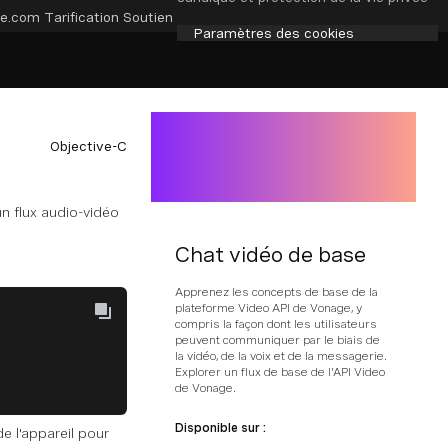
e.com
Tarification
Soutien
Paramètres des cookies
Objective-C
n flux audio-vidéo
Chat vidéo de base
Apprenez les concepts de base de la
plateforme Video API de Vonage, y
compris la façon dont les utilisateurs
peuvent communiquer par le biais de
la vidéo, de la voix et de la messagerie.
Explorer un flux de base de l'API Video
de Vonage.
Disponible sur :
e l'appareil pour