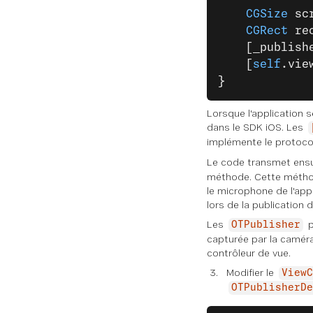
    CGSize
 sc
    CGRect
 re
    [_publish
    [
self
.vie
}
Lorsque l'application s
dans le SDK iOS. Les
implémente le protoco
Le code transmet ensu
méthode. Cette méthode
le microphone de l'appa
lors de la publication d'
Les
p
OTPublisher
capturée par la caméra
contrôleur de vue.
Modifier le
ViewC
OTPublisherDe