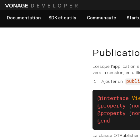
Documentation
SDK et outils
Communauté
Start
Voir tous les documents
Publicatio
Lorsque l'application 
vers la session, en util
Ajouter un
publ
@interface
 Vi
@property
 (
no
@property
 (
no
@end
La classe OTPublisher e