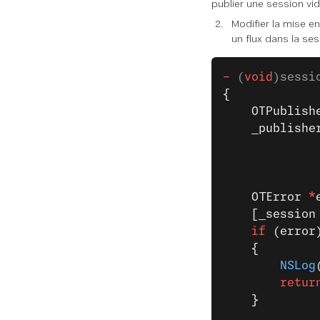
publier une session vi
Modifier la mise e
un flux dans la ses
-
 (
void
)sessi
{
    OTPublish
    _publishe
             
             
    OTError 
*
    [_session
    if
 (error
    {
        NSLog
        retur
    }