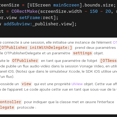
reenSize 
=
 [UIScreen 
mainScreen
].bounds.size;
ct 
=
 CGRectMake
(screenSize.width 
-
 150
 -
 20
, 
er.view 
setFrame:
rect];
w 
addSubview:
_publisher.view];
e connecte à une session, elle initialise une instance de l'élément
OT
prend deux paramètres : 
[OTPublisher initWithDelegate:]
le OTPublisherDelegate et un paramètre
objet.
settings
ite le
en tant que paramètre de l'objet
OTPublisher
[OTSess
 publie un flux audio-vidéo dans la session Vonage Video, en util
reil iOS. (Notez que dans le simulateur Xcode, le SDK iOS utilise u
un flux).
ossède un
qui est une propriété
UIView
objet. Cette vue aff
view
 de l'appareil. Le code ajoute cette vue en tant que sous-vue de la 
pour indiquer que la classe met en œuvre l'interface
ontroller
protocole :
legate