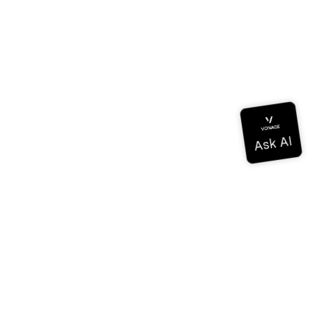
 connaissances
ogs