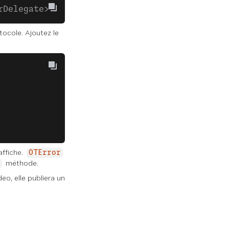
rDelegate>
ocole. Ajoutez le
affiche.
OTError
méthode.
eo, elle publiera un