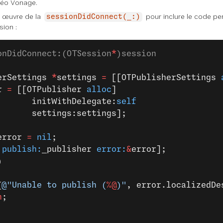
déo Vonage.
n œuvre de la
pour inclure le code pe
sessionDidConnect(_:)
sion :
onDidConnect:(OTSession
*
)session
erSettings 
*
settings 
=
 [[OTPublisherSettings 
r 
=
 [[OTPublisher 
alloc
]
       initWithDelegate:
self
       settings:settings];
error 
=
 nil
;
 
publish:
_publisher 
error:
&
error];
)
(
@"Unable to publish (
%@
)"
, error.localizedDe
n
;