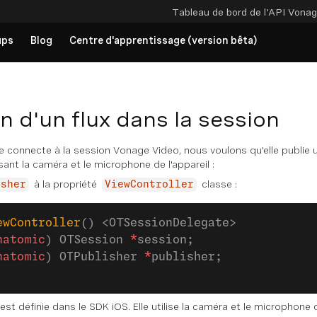
Tableau de bord de l'API
Vonag
ups
Blog
Centre d'apprentissage (version bêta)
n d'un flux dans la session
se connecte à la session Vonage Video, nous voulons qu'elle publie u
isant la caméra et le microphone de l'appareil :
à la propriété
classe :
isher
ViewController
ewController
() <OTSessionDelegate>
natomic
) OTSession 
*
session;
natomic
) OTPublisher 
*
publisher;
st définie dans le SDK iOS. Elle utilise la caméra et le microphone d