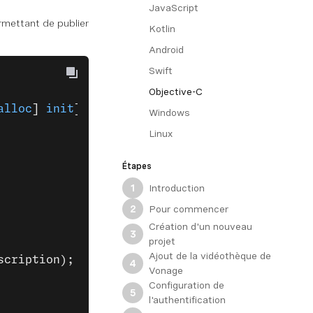
JavaScript
rmettant de publier
Kotlin
Android
Swift
Objective-C
alloc
] 
init
];
Windows
Linux
Étapes
Introduction
1
Pour commencer
2
Création d'un nouveau
3
projet
Ajout de la vidéothèque de
scription);
4
Vonage
Configuration de
5
l'authentification