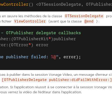
ewController
() <OTSessionDelegate, OTPublishe
s en œuvre les méthodes de la classe
prot
OTSessionDelegate
 fichier
(avant que la classe
) :
ViewController
@end
 - OTPublisher delegate callbacks
sher:(OTPublisherKit
*
)publisher
ror:(OTError
*
) error
he publisher failed: 
%@
"
, error);
t pas à publier dans la session Vonage Video, un message d'erreur s'
[OTPublisherDelegate publisher:didFailWithError:]
ion. Si l'application réussit à se connecter à la session Vonage Vid
vous verrez la vidéo de l'éditeur dans l'application.