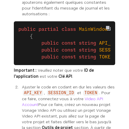
ajouterons également quelques constantes
pour l'identifiant du message de journal et les
autorisations :
public
 partial
 class
 MainWindow
 : 
Wind
    {
        public
 const
 string
 API_KEY
 =
 
        public
 const
 string
 SESSION_ID
        public
 const
 string
 TOKEN
 =
 ""
Important :
Veuillez noter que votre
ID de
l'application
est votre
Clé API
.
Ajuster le code en codant en dur les valeurs des
,
et
. Pour
API_KEY
SESSION_ID
TOKEN
ce faire, connectez-vous à votre
Video API
Account
Pour ce faire, créez un nouveau projet
Vonage Video API ou utilisez un projet Vonage
Video API existant, puis allez sur la page de
votre projet et faites défiler vers le bas jusqu'à
la section
Outils de projet
section. À partir de