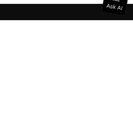
Documentation
Documentation
Vonage Business Cloud
Centre de contact Vonage
Références techniques
Documentation
SDK et outils
Communauté
Centre communautaire
L'équipe
Carrières
Bulletin d'information