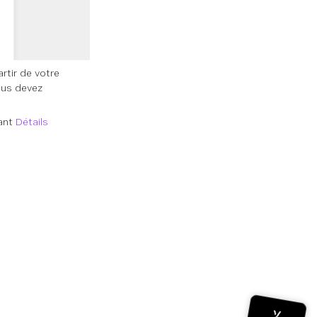
rtir de votre
ous devez
vant
Détails