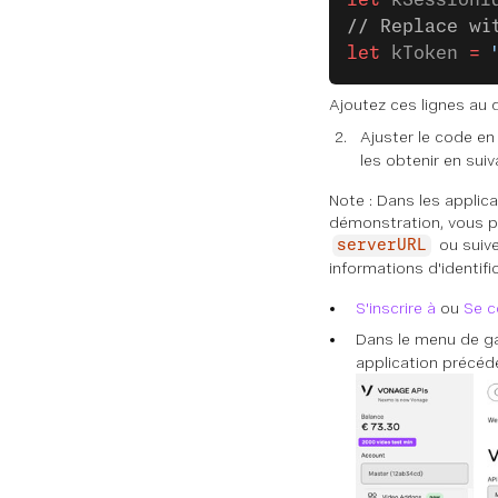
let
 kSessionI
// Replace wi
let
 kToken 
=
 
Ajoutez ces lignes au d
Ajuster le code en
les obtenir en suiv
Note : Dans les applica
démonstration, vous p
ou suive
serverURL
informations d'identifi
S'inscrire à
ou
Se c
Dans le menu de g
application précéde