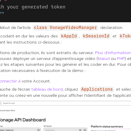
d 
=
 ""
th your generated token
""
ébut de l'article
déclaration.
class VonageVideoManager
 codant en dur les valeurs des
,
et
kAppId
kSessionId
kTok
ant les instructions ci-dessous :
tions de production, ils sont extraits du serveur.
Plus d'information
ouvez déployer un serveur d'apprentissage vidéo (
Nœud
ou
PHP
) et
z les étapes suivantes pour les générer et les coder en dur. Pour ob
cation nécessaires à l'exécution de la démo :
onnecter à
votre Account.
auche de l'écran
tableau de bord
, cliquez
et séle
Applications
nte ou créez-en une nouvelle pour afficher l'identifiant de l'applicat