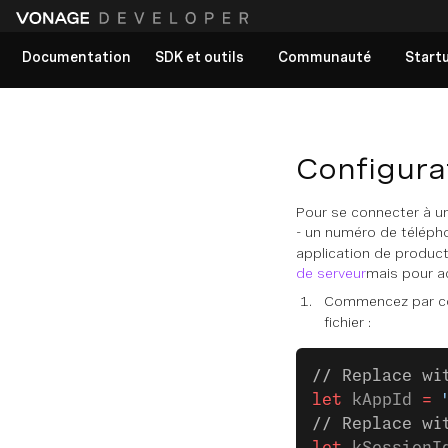
Documentation
SDK et outils
Communauté
Start
Voir tous les documents
Configurat
Pour se connecter à un
- un numéro de téléph
application de product
de serveur
mais pour ac
Commencez par cop
fichier :
// Replace wi
let
 kAppId 
=
 
// Replace wi