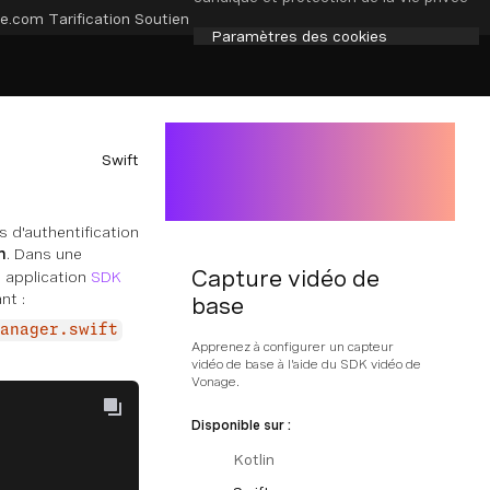
e.com
Tarification
Soutien
Paramètres des cookies
Swift
 d'authentification
n
. Dans une
Capture vidéo de
e application
SDK
nt :
base
anager.swift
Apprenez à configurer un capteur
vidéo de base à l'aide du SDK vidéo de
Vonage.
Disponible sur :
Kotlin