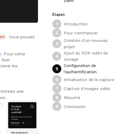
Swift
Étapes
Introduction
1
Pour commencer
2
. Vous pouvez
en
Création d'un nouveau
3
projet
Ajout du SDK vidéo de
s
. Pour cette
4
Vonage
 fixer
Configuration de
tenir les
5
l'authentification
Initialisation de la capture
6
Capture d'images vidéo
7
ctionnez une
Résumé
ion.
8
Conclusion
9