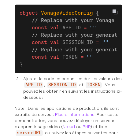
object
 VonageVideoConfig
 {
    // Replace with your Vonage Video 
    const
 val
 APP_ID 
=
 ""
    // Replace with your generated ses
    const
 val
 SESSION_ID 
=
 ""
    // Replace with your generated tok
    const
 val
 TOKEN 
=
 ""
}
Ajuster le code en codant en dur les valeurs des
,
et
. Vous
APP_ID
SESSION_ID
TOKEN
pouvez les obtenir en suivant les instructions ci-
dessous :
Note : Dans les applications de production, ils sont
extraits du serveur.
Plus d'informations
. Pour cette
démonstration, vous pouvez déployer un serveur
d'apprentissage vidéo (
Nœud
ou
PHP
) et fixer
ou suivez les étapes suivantes pour
serverURL