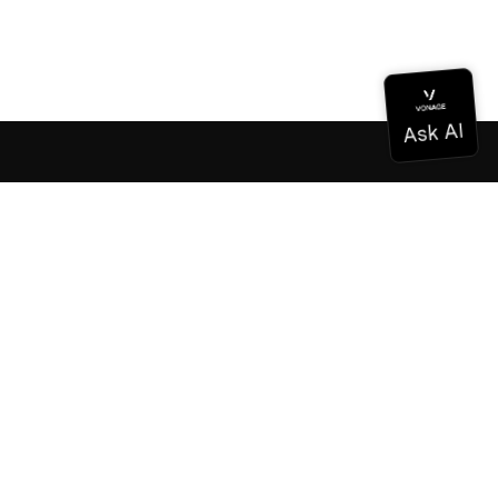
Documentation
Documentation
Vonage Business Cloud
Centre de contact Vonage
Références techniques
Documentation
SDK et outils
Communauté
Centre communautaire