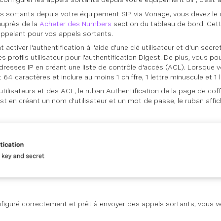
ls sortants depuis votre équipement SIP via Vonage, vous devez le
auprès de la
Acheter des Numbers
section du tableau de bord. Cett
appelant pour vos appels sortants.
ctiver l'authentification à l'aide d'une clé utilisateur et d'un secr
s profils utilisateur pour l'authentification Digest. De plus, vous p
dresses IP en créant une liste de contrôle d'accès (ACL). Lorsque vo
64 caractères et inclure au moins 1 chiffre, 1 lettre minuscule et 1 
utilisateurs et des ACL, le ruban Authentification de la page de cof
est en créant un nom d'utilisateur et un mot de passe, le ruban affiche
nfiguré correctement et prêt à envoyer des appels sortants, vous v