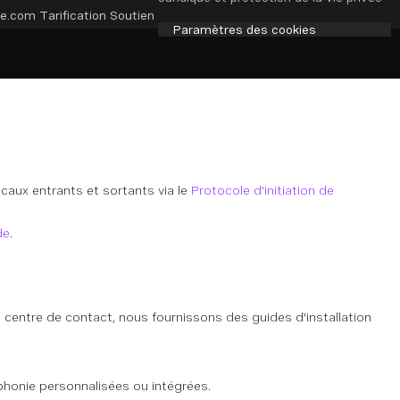
e.com
Tarification
Soutien
Paramètres des cookies
vocaux entrants et sortants via le
Protocole d'initiation de
de
.
 centre de contact, nous fournissons des guides d'installation
phonie personnalisées ou intégrées.