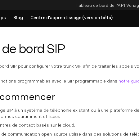
Tableau de bord de l'API
Vonag
ups
Blog
Centre d'apprentissage (version bêta)
 de bord SIP
 bord SIP pour configurer votre trunk SIP afin de traiter les appels 
fonctions programmables avec le SIP programmable dans
notre gui
 commencer
ge SIP à un système de téléphonie existant ou à une plateforme de
eformes couramment utilisées :
entres de contact basés sur le cloud.
 de communication open-source utilisé dans des solutions de télé