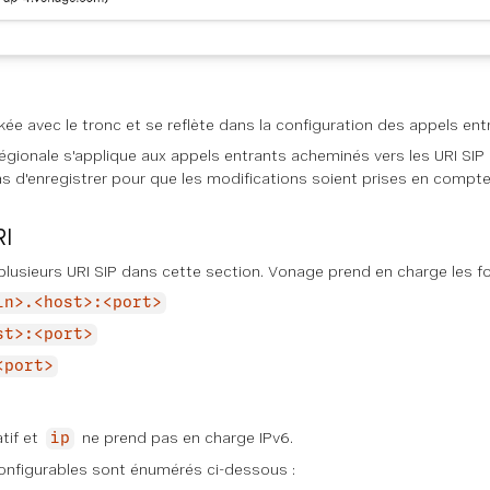
kée avec le tronc et se reflète dans la configuration des appels ent
régionale s'applique aux appels entrants acheminés vers les URI SIP
s d'enregistrer pour que les modifications soient prises en compte
RI
lusieurs URI SIP dans cette section. Vonage prend en charge les fo
in>.<host>:<port>
st>:<port>
<port>
tif et
ne prend pas en charge IPv6.
ip
nfigurables sont énumérés ci-dessous :