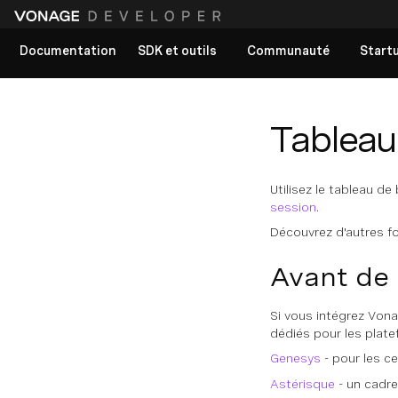
Documentation
SDK et outils
Communauté
Start
Voir tous les documents
Tableau
Utilisez le tableau de
session
.
Découvrez d'autres 
Avant de
Si vous intégrez Vona
dédiés pour les plat
Genesys
- pour les c
Astérisque
- un cadre