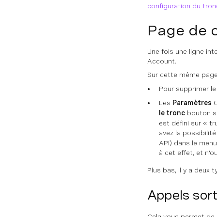
configuration du tron
Page de c
Une fois une ligne int
Account.
Sur cette même page,
Pour supprimer le t
Les
Paramètres
C
le tronc
bouton si
est défini sur « 
avez la possibilit
API) dans le menu
à cet effet, et n'o
Plus bas, il y a deux 
Appels sor
Cela vous permet de c