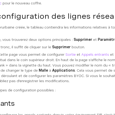
c
pour le nouveau coffre.
onfiguration des lignes rése
erurbaine créée, le tableau contiendra les informations relatives à t
 vous trouverez deux options principales :
Supprimer
et
Paramètr
ronc, il suffit de cliquer sur le
Supprimer
bouton.
ette page vous permet de configurer
Sortie
et
Appels entrants
et 
tué dans le coin supérieur droit. En haut de la page s'affiche le n
trunk » dans la vignette du haut. Vous pouvez modifier le nom du « 
é de changer le type de
Malle
à
Applications
. Cela vous permet de s
 déroulant et de configurer les paramètres BYOC. Si vous le souha
ubliez pas d'enregistrer les modifications.
types de configuration possibles :
tants
onfigurer les appels sortants depuis votre équipement SIP, c'est-à