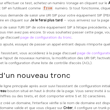
ur effectuer ce test, achetez un numéro Vonage en cliquant sur le
 SIP en l'utilisant comme
numéro. Si tout fonctionne, cliqu
from
vous demande de saisir une URI SIP pour votre équipement SIP (PBX
ire en cliquant sur
Je le ferai plus tard
— vous arriverez sur la page
si de saisir l'URI SIP de votre équipement SIP à l'étape précédent
ous n'en avez pas encore. Si vous souhaitez passer cette page, vou
age d'accueil
page de configuration du tronc
.
o ajouté, essayez de passer un appel entrant depuis n'importe quel
l'assistant, vous accéderez à la page d'accueil
page de configurati
e l'ajout de nouveaux numéros, la modification des URI SIP, l'activ
et la configuration d'une liste de contrôle d'accès (ACL).
d'un nouveau tronc
e ligne principale après avoir suivi l'assistant de configuration init
veau
bouton situé en haut à droite de la page. Vous serez invité à s
hiffres ou des tirets, et doit comporter entre 5 et 32 caractères.
z créé un domaine, l'interface vérifie si le nom de domaine est di
domaine valide et que vous cliquez sur
Créer
, il configure un trunk 