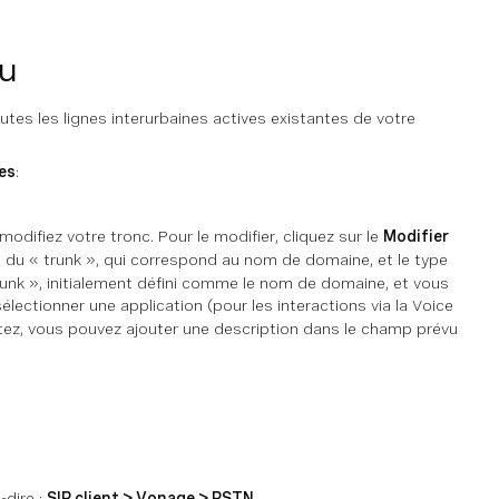
au
outes les lignes interurbaines actives existantes de votre
es
:
modifiez votre tronc. Pour le modifier, cliquez sur le
Modifier
om du « trunk », qui correspond au nom de domaine, et le type
trunk », initialement défini comme le nom de domaine, et vous
électionner une application (pour les interactions via la Voice
itez, vous pouvez ajouter une description dans le champ prévu
-dire :
SIP client > Vonage > PSTN
.