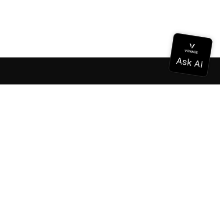
Documentation
Documentation
Vonage Business Cloud
Centre de contact Vonage
Références techniques
Documentation
SDK et outils
Communauté