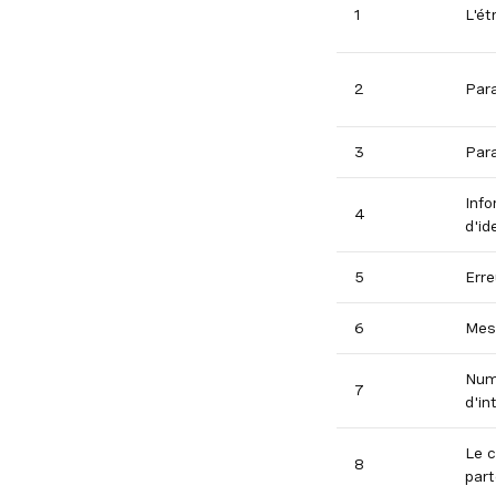
1
L'é
2
Par
3
Par
Info
4
d'id
5
Erre
6
Mes
Num
7
d'in
Le 
8
part