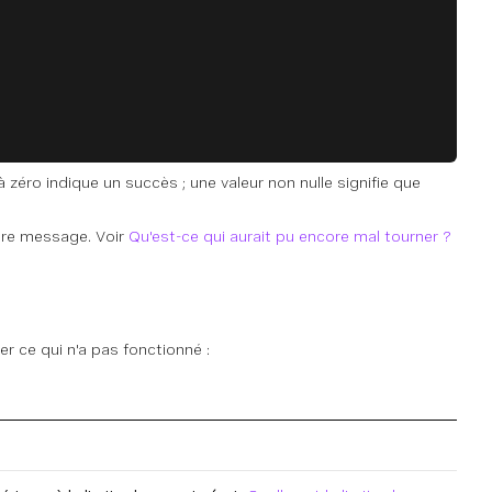
à zéro indique un succès ; une valeur non nulle signifie que
otre message. Voir
Qu'est-ce qui aurait pu encore mal tourner ?
er ce qui n'a pas fonctionné :