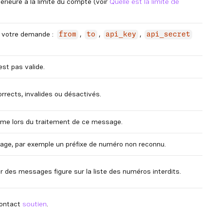
ieure à la limite du compte (voir
Quelle est la limite de
s votre demande :
,
,
,
from
to
api_key
api_secret
est pas valide.
rrects, invalides ou désactivés.
orme lors du traitement de ce message.
sage, par exemple un préfixe de numéro non reconnu.
des messages figure sur la liste des numéros interdits.
Contact
soutien
.