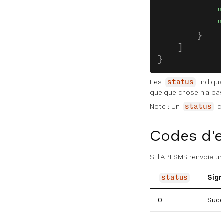
            
            
            
        }
    ]
}
Les
indique
status
quelque chose n'a pa
Note : Un
d
status
Codes d'e
Si l'API SMS renvoie 
Sig
status
0
Suc