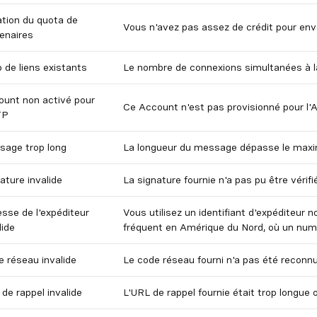
ation du quota de
Vous n'avez pas assez de crédit pour en
enaires
 de liens existants
Le nombre de connexions simultanées à la
ount non activé pour
Ce Account n'est pas provisionné pour l'A
TP
sage trop long
La longueur du message dépasse le maxi
ature invalide
La signature fournie n'a pas pu être vérifi
sse de l'expéditeur
Vous utilisez un identifiant d'expéditeur 
lide
fréquent en Amérique du Nord, où un numé
 réseau invalide
Le code réseau fourni n'a pas été reconn
de rappel invalide
L'URL de rappel fournie était trop longue 