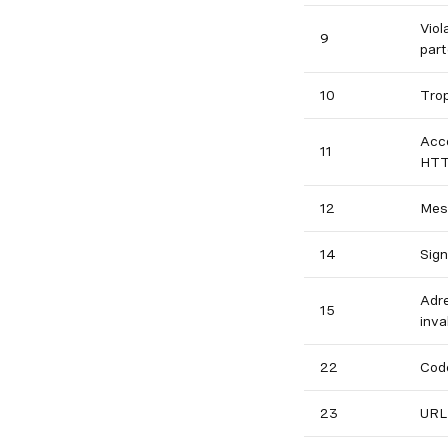
Viol
9
part
10
Trop
Acc
11
HT
12
Mes
14
Sign
Adre
15
inva
22
Code
23
URL 