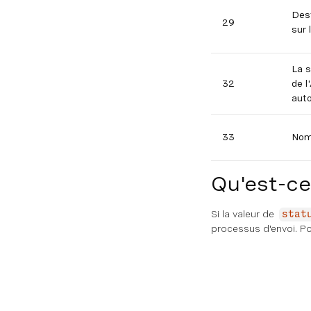
Dest
29
sur 
La s
32
de l
auto
33
Nom
Qu'est-ce
Si la valeur de
stat
processus d'envoi. Po