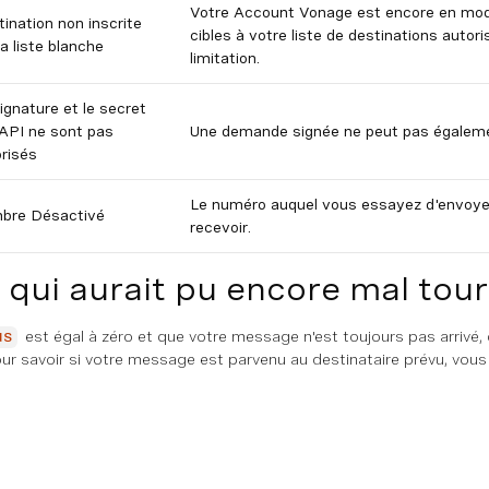
Votre Account Vonage est encore en mo
ination non inscrite
cibles à votre liste de destinations auto
la liste blanche
limitation.
ignature et le secret
'API ne sont pas
Une demande signée ne peut pas égalem
risés
Le numéro auquel vous essayez d'envoyer
bre Désactivé
recevoir.
 qui aurait pu encore mal tour
est égal à zéro et que votre message n'est toujours pas arrivé,
us
ur savoir si votre message est parvenu au destinataire prévu, vou