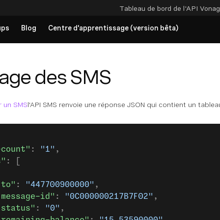
Tableau de bord de l'API
Vonag
ups
Blog
Centre d'apprentissage (version bêta)
age des SMS
r un SMS
l'API SMS renvoie une réponse JSON qui contient un table
-count"
: 
"1"
,
s"
: [
"to"
: 
"447700900000"
,
"message-id"
: 
"0C000000217B7F02"
,
"status"
: 
"0"
,