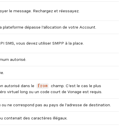
voyer le message. Rechargez et réessayez.
 plateforme dépasse l'allocation de votre Account.
PI SMS, vous devez utiliser SMPP à la place.
mum autorisé.
ée.
non autorisé dans le
champ. C'est le cas le plus
from
ro virtuel long ou un code court de Vonage est requis.
u ou ne correspond pas au pays de l'adresse de destination.
ou contenait des caractères illégaux.