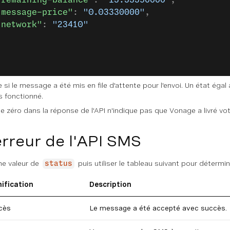
"remaining-balance"
: 
"15.53590000"
,
"message-price"
: 
"0.03330000"
,
"network"
: 
"23410"
 si le message a été mis en file d'attente pour l'envoi. Un état égal 
s fonctionné.
e zéro dans la réponse de l'API n'indique pas que Vonage a livré v
rreur de l'API SMS
une valeur de
puis utiliser le tableau suivant pour détermin
status
nification
Description
cès
Le message a été accepté avec succès.