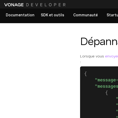
Documentation
SDK et outils
Communauté
Start
Voir tous les documents
Dépann
Lorsque vous
envoye
:
{
    "message
    "message
        {
            
            
            