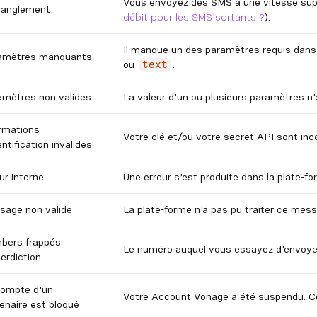
Vous envoyez des SMS à une vitesse supér
tranglement
débit pour les SMS sortants ?
).
Il manque un des paramètres requis dan
amètres manquants
ou
.
text
amètres non valides
La valeur d'un ou plusieurs paramètres n'
rmations
Votre clé et/ou votre secret API sont inco
entification invalides
ur interne
Une erreur s'est produite dans la plate-f
sage non valide
La plate-forme n'a pas pu traiter ce mes
bers frappés
Le numéro auquel vous essayez d'envoyer 
terdiction
compte d'un
Votre Account Vonage a été suspendu. 
enaire est bloqué