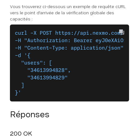
Vous trouverez ci-dessous un exemple de requête cURL
vers le point d'arrivée de la vérification globale des
capacités :
curl -X POST https://api.nexmo.com/v1/ch
-H "Authorization: Bearer eyJ0eXAiOiJKV1
-H "Content-Type: application/json" \
-d '{
  "users": [
    "34613994828",
    "34613994829"
  ]
}'
Réponses
200 OK