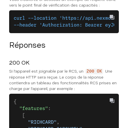
vers le point final de vérification des capacités :
curl --location 'https://api.nexmo.com/v
--header 'Authorization: Bearer eyJ0eXAi
Réponses
200 OK
Si l'appareil est joignable par le RCS, un
Une
200 OK
réponse HTTP sera reçue. Le corps de la réponse
contiendra un tableau des fonctionnalités RCS prises en
charge par l'appareil, par exemple :
{ 
  "features"
: 
   [ 
     "RICHCARD"
, 