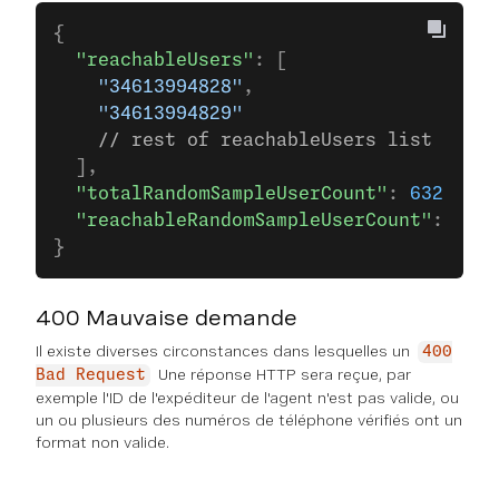
{ 
  "reachableUsers"
: [ 
    "34613994828"
,
    "34613994829"
    // rest of reachableUsers list
  ],
  "totalRandomSampleUserCount"
: 
632
,
  "reachableRandomSampleUserCount"
: 
324
}
400 Mauvaise demande
Il existe diverses circonstances dans lesquelles un
400
Une réponse HTTP sera reçue, par
Bad Request
exemple l'ID de l'expéditeur de l'agent n'est pas valide, ou
un ou plusieurs des numéros de téléphone vérifiés ont un
format non valide.