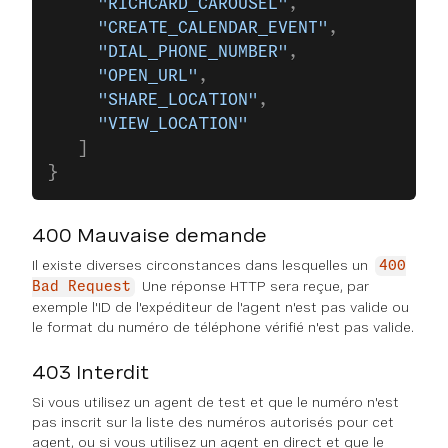
     "RICHCARD_CAROUSEL"
, 
     "CREATE_CALENDAR_EVENT"
, 
     "DIAL_PHONE_NUMBER"
, 
     "OPEN_URL"
, 
     "SHARE_LOCATION"
, 
     "VIEW_LOCATION"
   ] 
}
400 Mauvaise demande
Il existe diverses circonstances dans lesquelles un
400
Une réponse HTTP sera reçue, par
Bad Request
exemple l'ID de l'expéditeur de l'agent n'est pas valide ou
le format du numéro de téléphone vérifié n'est pas valide.
403 Interdit
Si vous utilisez un agent de test et que le numéro n'est
pas inscrit sur la liste des numéros autorisés pour cet
agent, ou si vous utilisez un agent en direct et que le