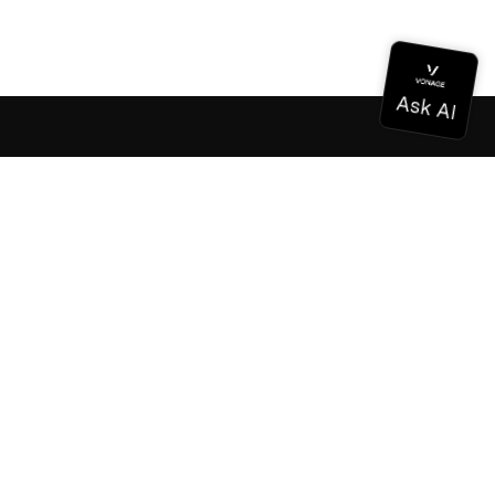
Documentation
Documentation
Vonage Business Cloud
Centre de contact Vonage
Références techniques
Documentation
SDK et outils
Communauté
Centre communautaire
L'équipe