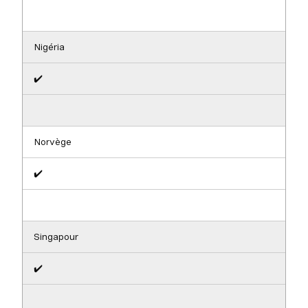
Nigéria
✔️
Norvège
✔️
Singapour
✔️