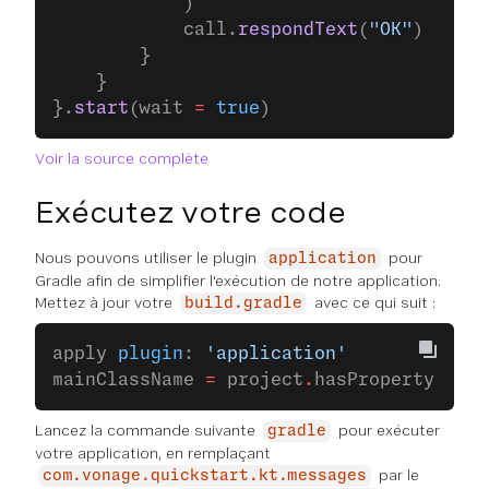
            )
            call.
respondText
(
"OK"
)
        }
    }
}.
start
(wait 
=
 true
)
Voir la source complète
Exécutez votre code
Nous pouvons utiliser le plugin
pour
application
Gradle afin de simplifier l'exécution de notre application.
Mettez à jour votre
avec ce qui suit :
build.gradle
apply 
plugin
: 
'application'
mainClassName 
=
 project
.
hasProperty(
'mai
Lancez la commande suivante
pour exécuter
gradle
votre application, en remplaçant
par le
com.vonage.quickstart.kt.messages