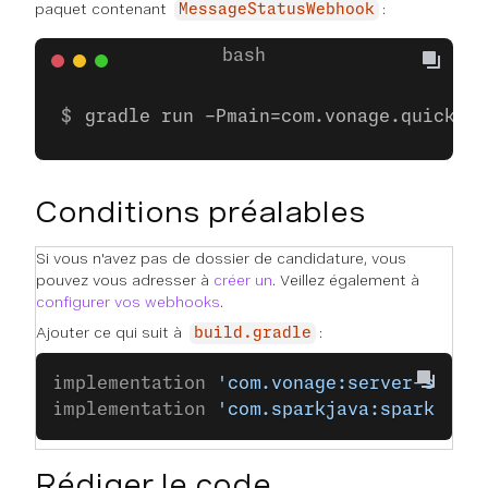
paquet contenant
:
MessageStatusWebhook
gradle run -Pmain=com.vonage.quicksta
Conditions préalables
Si vous n'avez pas de dossier de candidature, vous
pouvez vous adresser à
créer un
. Veillez également à
configurer vos webhooks
.
Ajouter ce qui suit à
:
build.gradle
implementation 
'com.vonage:server-sdk:9
implementation 
'com.sparkjava:spark-cor
Rédiger le code