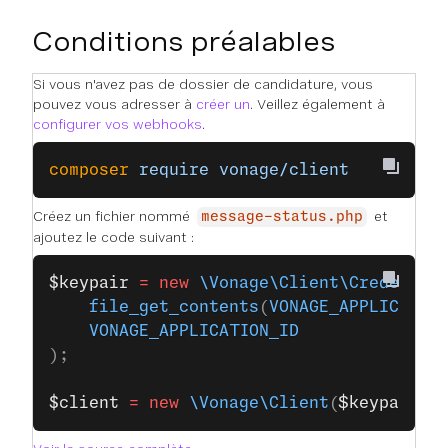
Conditions préalables
Si vous n'avez pas de dossier de candidature, vous
pouvez vous adresser à
créer un
. Veillez également à
configurer vos webhooks
.
composer
 require
 vonage/client
Créez un fichier nommé
et
message-status.php
ajoutez le code suivant :
$keypair
 =
 new
 \Vonage\Client\Credentia
    file_get_contents
(
VONAGE_APPLICATIO
    VONAGE_APPLICATION_ID
);
$client
 =
 new
 \Vonage\Client
(
$keypair
);