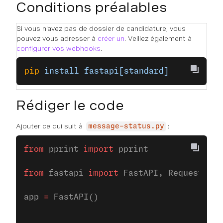
Conditions préalables
Si vous n'avez pas de dossier de candidature, vous
pouvez vous adresser à
créer un
. Veillez également à
configurer vos webhooks
.
pip
 install
 fastapi[standard]
Rédiger le code
Ajouter ce qui suit à
:
message-status.py
from
 pprint 
import
 pprint
from
 fastapi 
import
 FastAPI, Request, st
app 
=
 FastAPI()