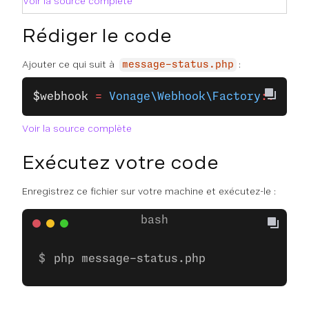
Voir la source complète
Rédiger le code
Ajouter ce qui suit à
:
message-status.php
$webhook
 =
 Vonage\Webhook\Factory
::
creat
Voir la source complète
Exécutez votre code
Enregistrez ce fichier sur votre machine et exécutez-le :
php message-status.php