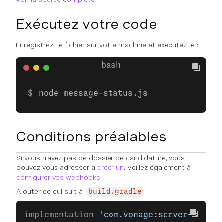
Exécutez votre code
Enregistrez ce fichier sur votre machine et exécutez-le :
node message-status.js
Conditions préalables
Si vous n'avez pas de dossier de candidature, vous
pouvez vous adresser à
créer un
. Veillez également à
configurer vos webhooks
.
Ajouter ce qui suit à
:
build.gradle
implementation 
'com.vonage:server-sdk-k