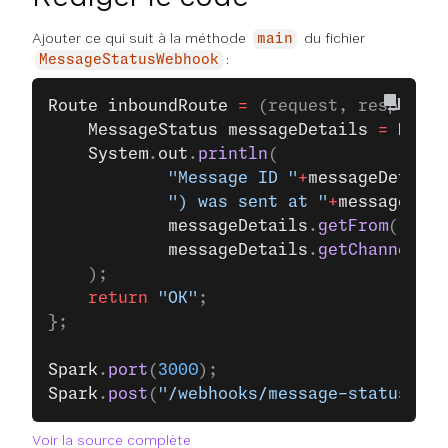
Ajouter ce qui suit à la méthode
du fichier
main
:
MessageStatusWebhook
Route
 inboundRoute
 =
 (request, response)
	MessageStatus
 messageDetails
 =
 Messa
	System
.
out
.
println
(
			"Message ID "
+
messageDetails
			") was sent at "
+
messageDeta
			messageDetails
.
getFrom
()
+
" t
			messageDetails
.
getChannel
()
+
	);
	return
 "OK"
;
};
Spark
.
port
(
3000
);
Spark
.
post
(
"/webhooks/message-status"
, i
Voir la source complète