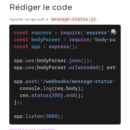
Rédiger le code
Ajouter ce qui suit à
:
message-status.js
const
 express
 =
 require
(
'express'
);
const
 bodyParser
 =
 require
(
'body-parser'
const
 app
 =
 express
();
app
.
use
(
bodyParser
.
json
());
app
.
use
(
bodyParser
.
urlencoded
({ 
extended
app
.
post
(
'/webhooks/message-status'
, (
re
  console.
log
(req.body);
  res.
status
(
200
).
end
();
}
);
app
.
listen
(
3000
);
Voir la source complète