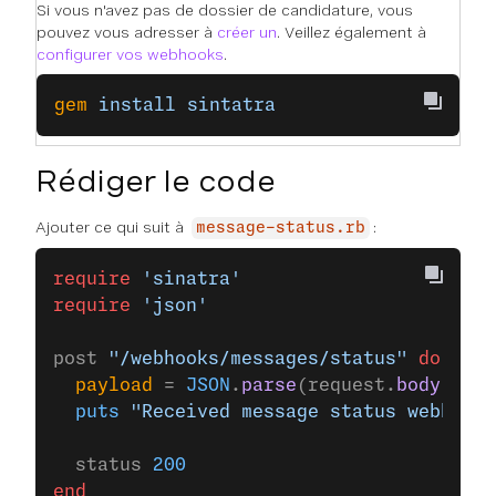
Si vous n'avez pas de dossier de candidature, vous
pouvez vous adresser à
créer un
. Veillez également à
configurer vos webhooks
.
gem
 install
 sintatra
Rédiger le code
Ajouter ce qui suit à
:
message-status.rb
require
 'sinatra'
require
 'json'
post 
"/webhooks/messages/status"
 do
  payload
 = 
JSON
.
parse
(request.
body
.
read
  puts
 "Received message status webhook:
  status 
200
end