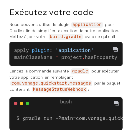
Exécutez votre code
Nous pouvons utiliser le plugin
pour
application
Gradle afin de simplifier l'exécution de notre application.
Mettez à jour votre
avec ce qui suit :
build.gradle
apply 
plugin
: 
'application'
mainClassName 
=
 project
.
hasProperty(
'mai
Lancez la commande suivante
pour exécuter
gradle
votre application, en remplaçant
par le paquet
com.vonage.quickstart.messages
contenant
:
MessageStatusWebhook
gradle run -Pmain=com.vonage.quicksta