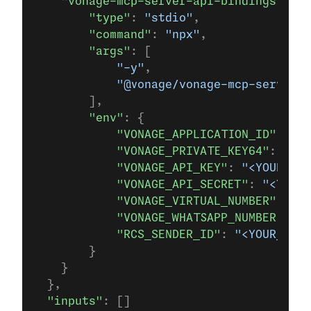
    "vonage-mcp-server-api-bindings"
: {
        "type"
: 
"stdio"
,
        "command"
: 
"npx"
,
        "args"
: [
            "-y"
,
            "@vonage/vonage-mcp-server-a
        ],
        "env"
: {
            "VONAGE_APPLICATION_ID"
: 
"<Y
            "VONAGE_PRIVATE_KEY64"
: 
"<YO
            "VONAGE_API_KEY"
: 
"<YOUR_VON
            "VONAGE_API_SECRET"
: 
"<YOUR_
            "VONAGE_VIRTUAL_NUMBER"
: 
"<Y
            "VONAGE_WHATSAPP_NUMBER"
: 
"<
            "RCS_SENDER_ID"
: 
"<YOUR_RCS_
        }
    }
  },
  "inputs"
: []