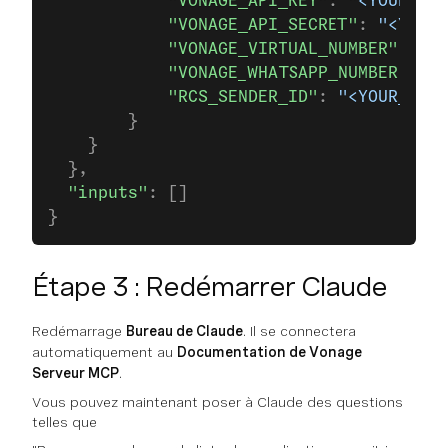
            "VONAGE_API_KEY"
: 
"<YOUR_VON
            "VONAGE_API_SECRET"
: 
"<YOUR_
            "VONAGE_VIRTUAL_NUMBER"
: 
"<Y
            "VONAGE_WHATSAPP_NUMBER"
: 
"<
            "RCS_SENDER_ID"
: 
"<YOUR_RCS_
        }
    }
  },
  "inputs"
: []
}
Étape 3 : Redémarrer Claude
Redémarrage
Bureau de Claude
. Il se connectera
automatiquement au
Documentation de Vonage
Serveur MCP
.
Vous pouvez maintenant poser à Claude des questions
telles que