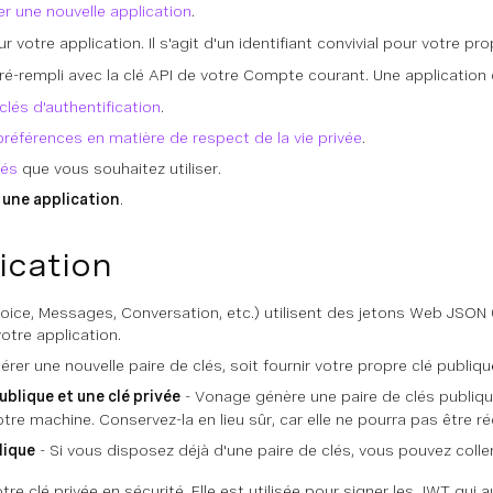
er une nouvelle application
.
r votre application. Il s'agit d'un identifiant convivial pour votre pr
é-rempli avec la clé API de votre Compte courant. Une application do
clés d'authentification
.
préférences en matière de respect de la vie privée
.
tés
que vous souhaitez utiliser.
 une application
.
ication
ice, Messages, Conversation, etc.) utilisent des jetons Web JSON (
votre application.
er une nouvelle paire de clés, soit fournir votre propre clé publique
ublique et une clé privée
- Vonage génère une paire de clés publiqu
tre machine. Conservez-la en lieu sûr, car elle ne pourra pas être r
lique
- Si vous disposez déjà d'une paire de clés, vous pouvez colle
re clé privée en sécurité. Elle est utilisée pour signer les JWT qu