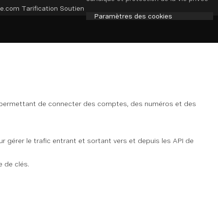
e.com
Tarification
Soutien
Paramètres des cookies
on permettant de connecter des comptes, des numéros et des
gérer le trafic entrant et sortant vers et depuis les API de
 de clés.