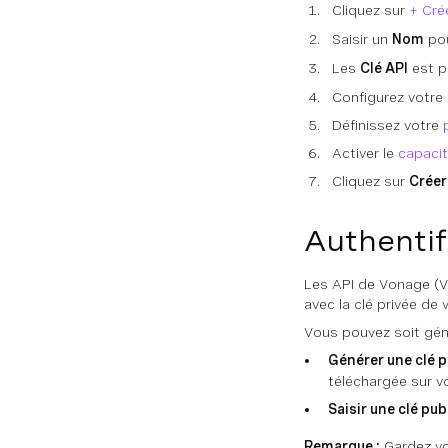
Cliquez sur
+ Cré
Saisir un
Nom
pou
Les
Clé API
est pr
Configurez votre
Définissez votre
Activer le
capaci
Cliquez sur
Créer
Authentif
Les API de Vonage (Vo
avec la clé privée de 
Vous pouvez soit génér
Générer une clé p
téléchargée sur vo
Saisir une clé pub
Remarque :
Gardez vot