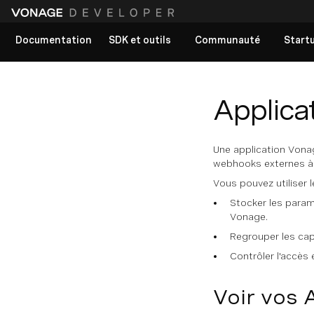
Documentation
SDK et outils
Communauté
Start
Voir tous les documents
Applica
Une application Vona
webhooks externes à 
Vous pouvez utiliser l
Stocker les paramè
Vonage.
Regrouper les cap
Contrôler l'accès 
Voir vos 