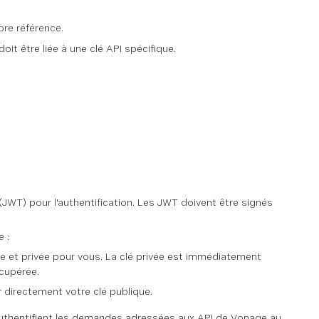
opre référence.
it être liée à une clé API spécifique.
JWT) pour l'authentification. Les JWT doivent être signés
 :
e et privée pour vous. La clé privée est immédiatement
écupérée.
r directement votre clé publique.
i authentifient les demandes adressées aux API de Vonage au