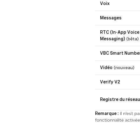
Voix
Messages
RTC (In-App Voice
Messaging)
(bêta)
VBC Smart Numbe
Vidéo
(nouveau)
Verify V2
Registre du réseau
Remarque :
Il n'est p
fonctionnalité activ