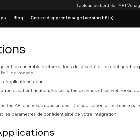
Tableau de bord de l'API
Vonag
ups
Blog
Centre d'apprentissage (version bêta)
tions
ge est un ensemble d'informations de sécurité et de configurati
l'API de Vonage.
es Applications pour :
tres d'authentification, les comptes externes et les webhooks pour 
acités API connexes sous un seul ID d'application et une seule paire
et les paramètres de confidentialité de votre intégration
Applications