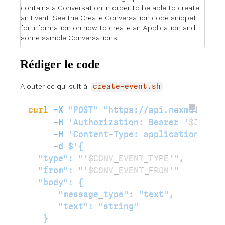
contains a Conversation in order to be able to create
an Event. See the Create Conversation code snippet
for information on how to create an Application and
some sample Conversations.
Rédiger le code
Ajouter ce qui suit à
:
create-event.sh
curl
 -X
 "POST"
 "https://api.nexmo.com/v
     -H
 'Authorization: Bearer '
$JWT
\
     -H
 'Content-Type: application/json
     -d
 $'{
  "type": "'
$CONV_EVENT_TYPE
'",
  "from": "'
$CONV_EVENT_FROM
'"
  "body": {
      "message_type": "text",
      "text": "string"
   }