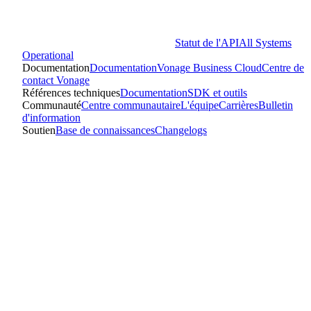
Statut de l'API
All Systems
Operational
Documentation
Documentation
Vonage Business Cloud
Centre de
contact Vonage
Références techniques
Documentation
SDK et outils
Communauté
Centre communautaire
L'équipe
Carrières
Bulletin
d'information
Soutien
Base de connaissances
Changelogs