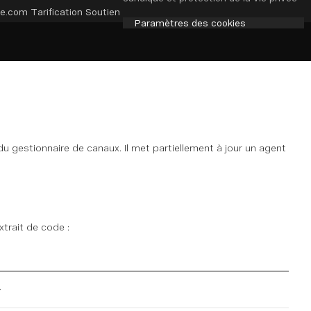
e.com
Tarification
Soutien
Paramètres des cookies
I du gestionnaire de canaux. Il met partiellement à jour un agent
xtrait de code :
.