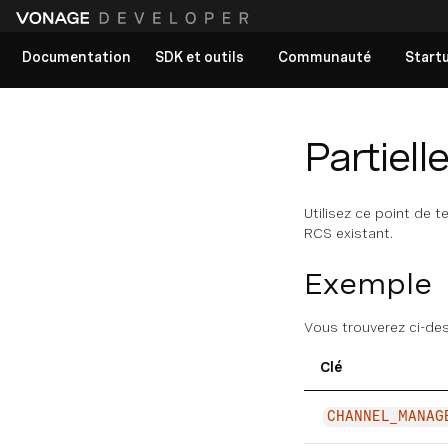
Documentation
SDK et outils
Communauté
Start
Voir tous les documents
Partiell
Utilisez ce point de t
RCS existant.
Exemple
Vous trouverez ci-des
Clé
CHANNEL_MANAG