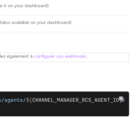
e it on
your dashboard
).
(also available on
your dashboard
).
illez également à
configurer vos webhooks
.
s/agents/
${
CHANNEL_MANAGER_RCS_AGENT_ID
} 
\