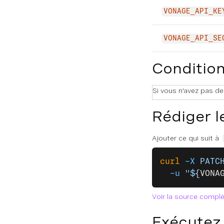
VONAGE_API_KE
VONAGE_API_SE
Condition
Si vous n'avez pas d
Rédiger l
Ajouter ce qui suit à
curl
 -X
 PATC
  -u
 "${
VONA
Voir la source compl
Exécutez