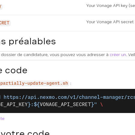
Your Vonage API key (se
Y
Your Vonage API secret 
CRET
s préalables
e dossier de candidature, vous pouvez vous adresser à
créer un
. Ve
e code
:
partially-update-agent.sh
H
 https://api.nexmo.com/v1/channel-manager/rc
GE_API_KEY
}:${
VONAGE_API_SECRET
}"
 \
ète
 votre code