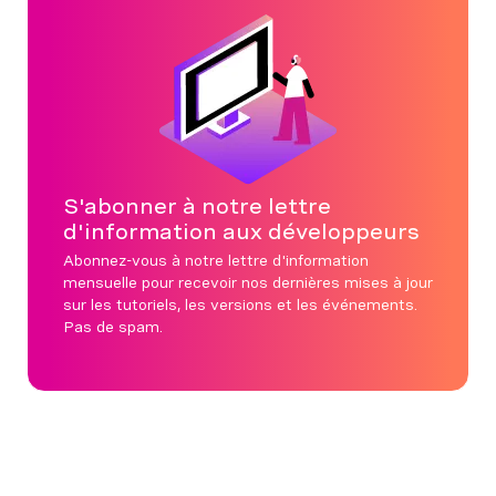
S'abonner à notre lettre
d'information aux développeurs
Abonnez-vous à notre lettre d'information
mensuelle pour recevoir nos dernières mises à jour
sur les tutoriels, les versions et les événements.
Pas de spam.