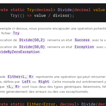
vate
 static
 Try
<
decimal
> 
Divide
(
decimal
 value
     Try
(() 
=>
 value
 /
 divisor
);
exemple ci-dessus, nous pouvons encapsuler une opération potentie
 fichier
.
Try
vocation de
renverra un état
avec la v
Divide(50,2)
Success
vocation de
renverra un état
avec 
Divide(50,0)
Exception
.
videByZeroException
nade
représente une opération qui peut retourner
Either<L, R>
s, définis par
ou
. Cette monade est extrêmement po
Left
Right
que
sont tous deux des types génériques. Néanmoins, l'é
<L, R>
nte généralement des erreurs ou des cas exceptionnels.
vate
 static
 Either
<
Error
, 
decimal
> 
Divide
(
dec