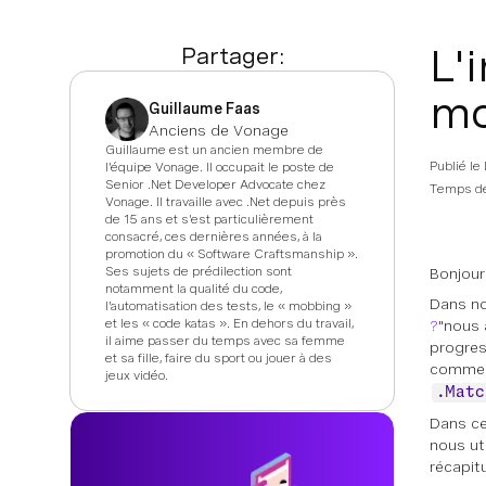
L'
Partager:
mo
Guillaume Faas
Anciens de Vonage
Guillaume est un ancien membre de
Publié le
l'équipe Vonage. Il occupait le poste de
Senior .Net Developer Advocate chez
Temps de
Vonage. Il travaille avec .Net depuis près
de 15 ans et s'est particulièrement
consacré, ces dernières années, à la
promotion du « Software Craftsmanship ».
Ses sujets de prédilection sont
Bonjour
notamment la qualité du code,
Dans no
l'automatisation des tests, le « mobbing »
et les « code katas ». En dehors du travail,
?
"nous 
il aime passer du temps avec sa femme
progres
et sa fille, faire du sport ou jouer à des
comment
jeux vidéo.
.Matc
Dans ce
nous ut
récapit