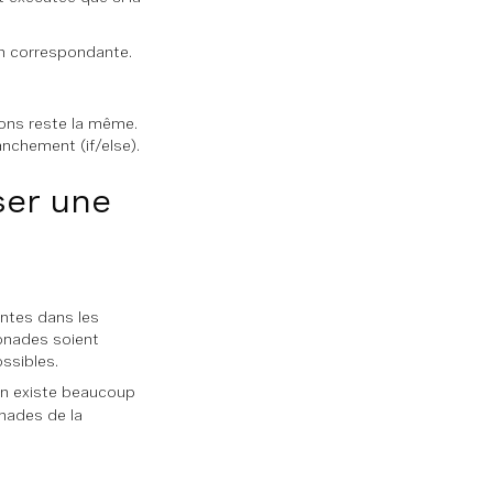
ion correspondante.
ions reste la même.
chement (if/else).
iser une
ntes dans les
monades soient
ossibles.
en existe beaucoup
nades de la