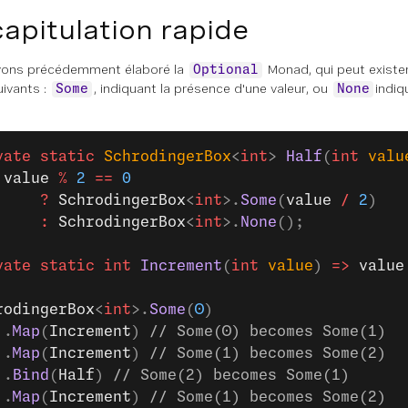
apitulation rapide
vons précédemment élaboré la
Monad, qui peut exister
Optional
uivants :
, indiquant la présence d'une valeur, ou
indiq
Some
None
vate
 static
 SchrodingerBox
<
int
> 
Half
(
int
 valu
 value
 %
 2
 ==
 0
     ?
 SchrodingerBox
<
int
>.
Some
(
value
 /
 2
)
     :
 SchrodingerBox
<
int
>.
None
();
vate
 static
 int
 Increment
(
int
 value
) 
=>
 value
rodingerBox
<
int
>.
Some
(
0
)
 .
Map
(
Increment
) 
// Some(0) becomes Some(1)
 .
Map
(
Increment
) 
// Some(1) becomes Some(2)
 .
Bind
(
Half
) 
// Some(2) becomes Some(1)
 .
Map
(
Increment
) 
// Some(1) becomes Some(2)