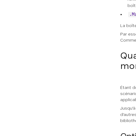
boît
.M
La boît
Par ess
Comme v
Qua
mo
Étant d
scénari
applica
Jusqu'à
d'autre
bibliot