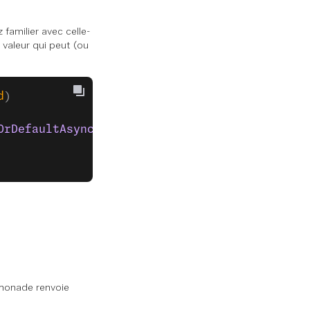
amilier avec celle-
 valeur qui peut (ou
d
)
OrDefaultAsync
(
user
 =>
 user
.
Id
 ==
 id
);
 monade renvoie