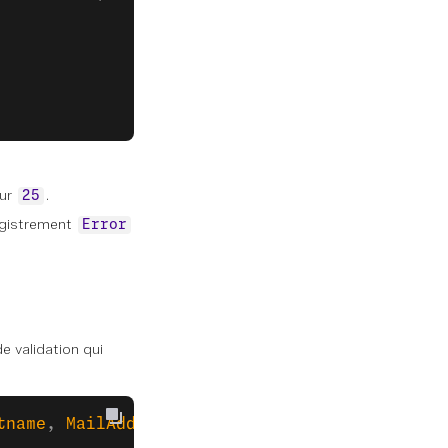
eur
.
25
egistrement
Error
e validation qui
tname
, 
MailAddress
 Email
);