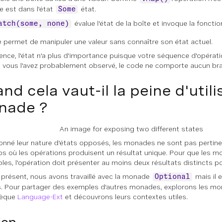
e est dans l'état
état.
Some
évalue l'état de la boîte et invoque la fonct
atch(some, none)
e permet de manipuler une valeur sans connaître son état actuel.
ence, l'état n'a plus d'importance puisque votre séquence d'opérat
ous l'avez probablement observé, le code ne comporte aucun bran
nd cela vaut-il la peine d'util
nade ?
An image for exposing two different states
onné leur nature d'états opposés, les monades ne sont pas pertine
os où les opérations produisent un résultat unique. Pour que les 
bles, l'opération doit présenter au moins deux résultats distincts p
 présent, nous avons travaillé avec la monade
mais il 
Optional
s. Pour partager des exemples d'autres monades, explorons les mo
hèque
Language-Ext
et découvrons leurs contextes utiles.