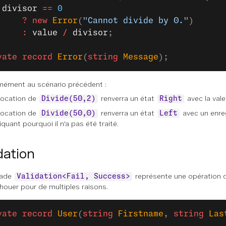
 divisor
 ==
 0
     ?
 new
 Error
(
"Cannot divide by 0."
)
     :
 value
 /
 divisor
;
vate
 record
 Error
(
string
 Message
);
ément au scénario précédent :
vocation de
renverra un état
avec la val
Divide(50,2)
Right
vocation de
renverra un état
avec un enr
Divide(50,0)
Left
iquant pourquoi il n'a pas été traité.
dation
nade
représente une opération d
Validation<Fail, Success>
houer pour de multiples raisons.
vate
 record
 User
(
string
 Firstname
, 
string
 Las