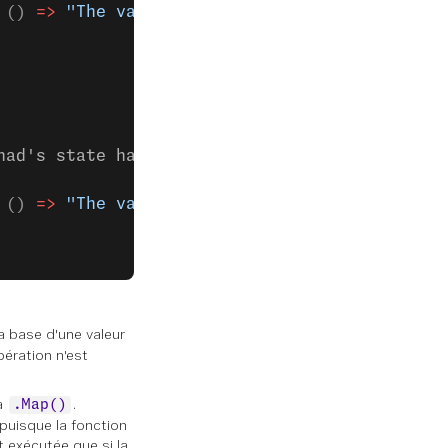
 () 
=>
 "The value is none"
)
nad's state has changed
 () 
=>
 "The value is none"
)
a base d'une valeur
pération n'est
à
.
.Map()
 puisque la fonction
st exécutée que si la