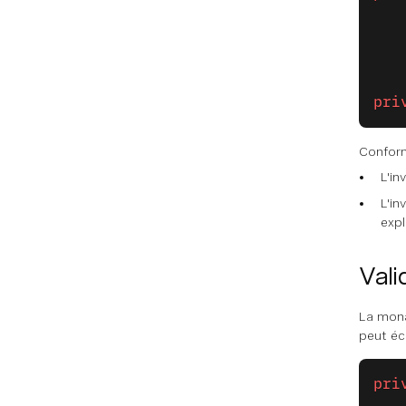
   
   
   
pri
Conform
L'in
L'in
expl
Vali
La mo
peut éc
pri