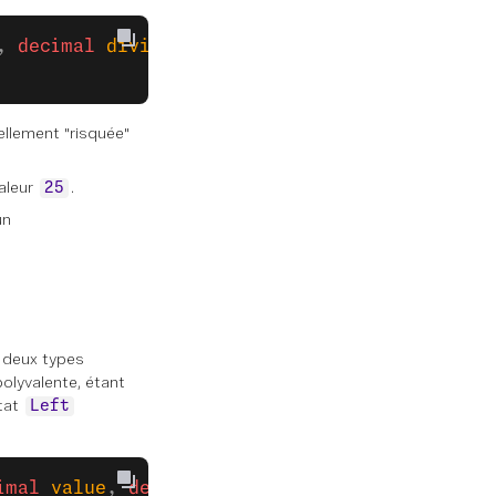
, 
decimal
 divisor
) 
=>
llement "risquée"
aleur
.
25
un
 deux types
lyvalente, étant
tat
Left
imal
 value
, 
decimal
 divisor
) 
=>