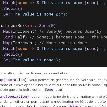
 .
Match
(
some
 =>
 $"The value is some 
{
some
}
!"
,
 .
Should
()
 .
Be
(
"The value is some 2!"
);
rodingerBox
<
int
>.
Some
(
0
)
 .
Map
(
Increment
) 
// Some(0) becomes Some(1)
 .
Bind
(
Half
) 
// Some(1) becomes None - the Mo
 .
Map
(
Increment
) 
// None remains None
 .
Match
(
some
 =>
 $"The value is some 
{
some
}
!"
,
 .
Should
()
 .
Be
(
"The value is none"
);
îte offre trois fonctionnalités essentielles :
vous permet de générer une nouvelle valeur sur l
ap(operation)
tante et d'envelopper la nouvelle valeur dans une nouvelle boîte. L'o
utée que si la boîte est en
état.
Some
est un mécanisme de transformation similaire 
ind(operation)
ndant, il diffère en permettant la modification de l'état de la boîte
oie une boîte au lieu d'une valeur. Comme
l'opération n'e
.Map()