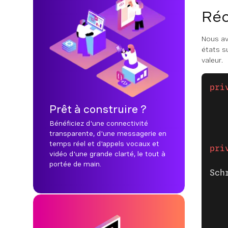
Réc
Nous a
états s
valeur.
pri
   
Prêt à construire ?
   
Bénéficiez d'une connectivité
   
transparente, d'une messagerie en
temps réel et d'appels vocaux et
pri
vidéo d'une grande clarté, le tout à
portée de main.
Sch
   
   
   
   