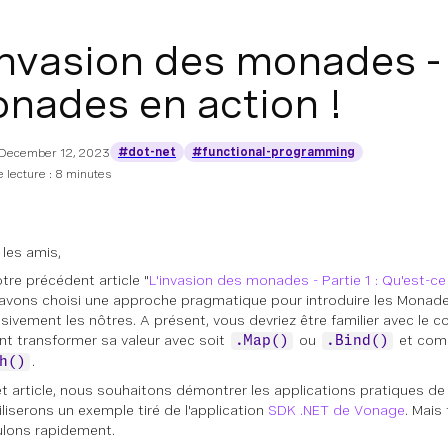
invasion des monades - 
nades en action !
#dot-net
#functional-programming
December 12, 2023
 lecture : 8 minutes
 les amis,
tre précédent article "
L'invasion des monades - Partie 1 : Qu'est-
avons choisi une approche pragmatique pour introduire les Monade
sivement les nôtres. A présent, vous devriez être familier avec le
 transformer sa valeur avec soit
ou
et comm
.Map()
.Bind()
.
h()
t article, nous souhaitons démontrer les applications pratiques de
iliserons un exemple tiré de l'application
SDK .NET de Vonage
. Mais
ulons rapidement.