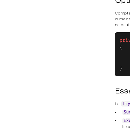
Opt
Compte 
ci main
ne peut
pri
{
   
   
}
Ess
La
Tr
Su
Ex
l'ex