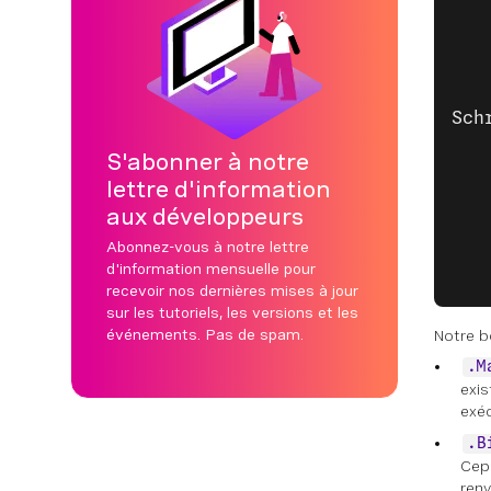
   
   
   
Sch
   
S'abonner à notre
   
lettre d'information
   
aux développeurs
   
Abonnez-vous à notre lettre
   
d'information mensuelle pour
   
recevoir nos dernières mises à jour
sur les tutoriels, les versions et les
événements. Pas de spam.
Notre bo
.M
exis
exéc
.B
Cepe
renv