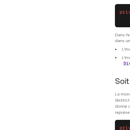
pri
   
Dans l'
dans un
L'in
L'in
Di
Soit
La mo
distinct
donné 
représe
pri