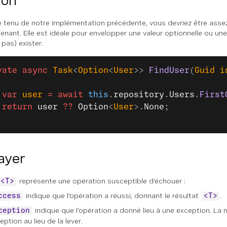
ion
tenu de notre implémentation précédente, vous devriez être assez f
tenant. Elle est idéale pour envelopper une valeur optionnelle ou une
 pas) exister.
vate
 async
 Task
<
Option
<
User
>> 
FindUser
(
Guid
 i
 var
 user
 =
 await
 this
.
repository
.
Users
.
First
 return
 user
 ??
 Option
<
User
>.
None
;
ayer
représente une opération susceptible d'échouer :
y<T>
indique que l'opération a réussi, donnant le résultat
.
ccess
<T>
indique que l'opération a donné lieu à une exception. La
ception
ception au lieu de la lever.