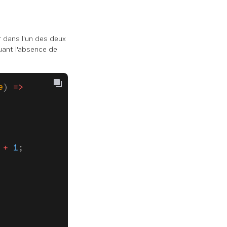
 dans l'un des deux
uant l'absence de
e
) 
=>
 +
 1
;