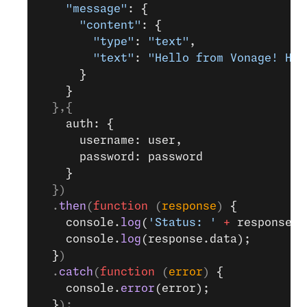
    "message"
: {
      "content"
: {
        "type"
: 
"text"
,
        "text"
: 
"Hello from Vonage! Hap
      }
    }
  },{
    auth: {
      username: user,
      password: password
    }
  })
  .
then
(
function
 (
response
) 
{
    console.
log
(
'Status: '
 +
 response.s
    console.
log
(response.data);
  }
)
  .
catch
(
function
 (
error
) 
{
    console.
error
(error);
  }
);