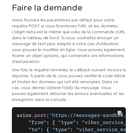
Faire la demande
Axios fournira les paramètres par défaut pour votre
requête POST si vous fournissez l'URL et les données.
L'objet data est le même que celui de la commande cURL
dans le tableau de bord. Si vous souhaitez envoyer un
message de test plus adapté à votre cas d'utilisation,
vous pouvez le modifier en ligne. Vous pouvez également
fournir un objet options, qui contiendra vos informations
d'autorisation.
Une fois la requête terminée, le callback suivant recevra la
réponse. À partir de là, vous pouvez vérifier le code d'état
et toutes les données qui ont été renvoyées. Dans ce
cas, vous devriez obtenir l'UUID du message. Vous
pouvez également détecter les erreurs éventuelles et les
enregistrer dans la console :
axios
.
post
(
'https://messages-sandbox.ne
    "from"
: { 
"type"
: 
"viber_service_ms
    "to"
: { 
"type"
: 
"viber_service_msg"