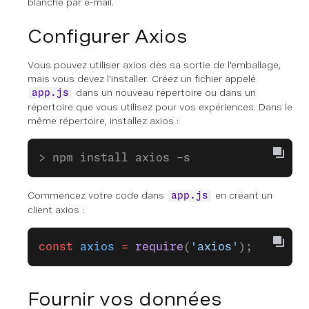
blanche par e-mail.
Configurer Axios
Vous pouvez utiliser axios dès sa sortie de l'emballage,
mais vous devez l'installer. Créez un fichier appelé
dans un nouveau répertoire ou dans un
app.js
répertoire que vous utilisez pour vos expériences. Dans le
même répertoire, installez axios :
> npm install axios -s
Commencez votre code dans
en créant un
app.js
client axios :
const
 axios
 =
 require
(
'axios'
);
Fournir vos données