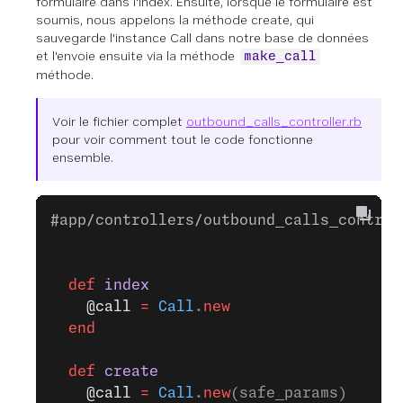
formulaire dans l'index. Ensuite, lorsque le formulaire est
soumis, nous appelons la méthode create, qui
sauvegarde l'instance Call dans notre base de données
et l'envoie ensuite via la méthode
make_call
méthode.
Voir le fichier complet
outbound_calls_controller.rb
pour voir comment tout le code fonctionne
ensemble.
#app/controllers/outbound_calls_control
  def
 index
    @call
 =
 Call
.
new
  end
  def
 create
    @call
 =
 Call
.
new
(safe_params)