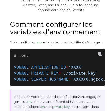
Vonage Voice API configuration screen showing
Answer, Event, and Fallback URLs for handling
inbound calls and call events
Comment configurer les
variables d'environnement
Créer un fichier
.env
et ajoutez vos identifiants Vonage :
# .env
VONAGE_APPLICATION_ID
=
'XXXX'
VONAGE_PRIVATE_KEY
=
'./private.key'
VONAGE_SERVER_HOSTNAME
=
'XXXXXX.ngrok.ap
Sécurisez vos données d'identification
>>
N'engagez
jamais
.env
dans votre référentiel ! Assurez-vous
que les fichiers
.env
et
private.key
se trouvent dans