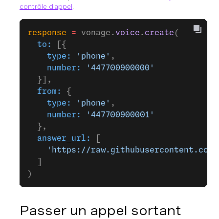
contrôle d'appel
.
response
 =
 vonage.
voice
.
create
(
  to:
 [{
    type:
 'phone'
,
    number:
 '447700900000'
  }],
  from:
 {
    type:
 'phone'
,
    number:
 '447700900001'
  },
  answer_url:
 [
    'https://raw.githubusercontent.com/
  ]
)
Passer un appel sortant