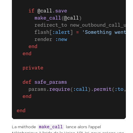
    if
 @call
.
save
      make_call
(
@call
)
      redirect_to new_outbound_call_url
      flash[
:alert
] 
=
 'Something went w
      render 
:new
    end
  end
  private
  def
 safe_params
    params.
require
(
:call
).
permit
(
:to
, 
:
  end
end
La méthode
lance alors l'appel
make_call
téléphonique à l'aide de la Voice API. Ici, nous créons une