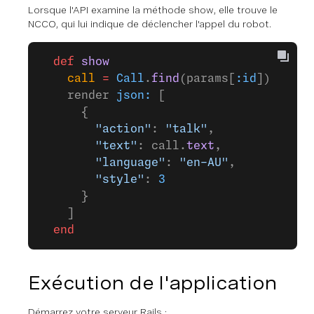
Lorsque l'API examine la méthode show, elle trouve le
NCCO, qui lui indique de déclencher l'appel du robot.
  def
 show
    call
 =
 Call
.
find
(params[
:id
])
    render 
json:
 [
      {
        "action"
: 
"talk"
,
        "text"
: call.
text
,
        "language"
: 
"en-AU"
,
        "style"
: 
3
      }
    ]
  end
Exécution de l'application
Démarrez votre serveur Rails :