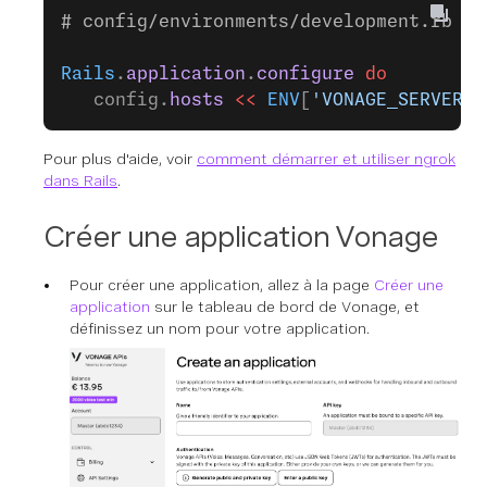
# config/environments/development.rb
Rails
.
application
.
configure
 do
   config.
hosts
 <<
 ENV
[
'VONAGE_SERVER_H
Pour plus d'aide, voir
comment démarrer et utiliser ngrok
dans Rails
.
Créer une application Vonage
Pour créer une application, allez à la page
Créer une
application
sur le tableau de bord de Vonage, et
définissez un nom pour votre application.