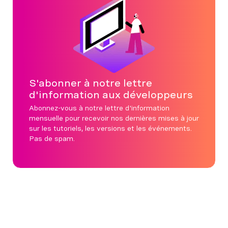
S'abonner à notre lettre
d'information aux développeurs
Abonnez-vous à notre lettre d'information
mensuelle pour recevoir nos dernières mises à jour
sur les tutoriels, les versions et les événements.
Pas de spam.