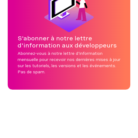
S'abonner à notre lettre
d'information aux développeurs
Abonnez-vous à notre lettre d'information
mensuelle pour recevoir nos dernières mises à jour
sur les tutoriels, les versions et les événements.
Pas de spam.